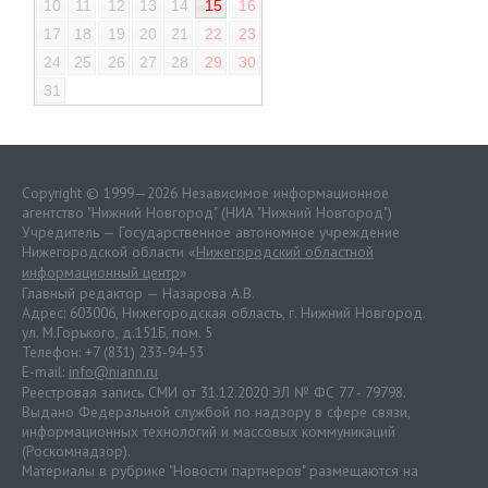
10
11
12
13
14
15
16
17
18
19
20
21
22
23
24
25
26
27
28
29
30
31
Copyright © 1999—2026 Независимое информационное
агентство "Нижний Новгород" (НИА "Нижний Новгород")
Учредитель — Государственное автономное учреждение
Нижегородской области «
Нижегородский областной
информационный центр
»
Главный редактор — Назарова А.В.
Адрес: 603006, Нижегородская область, г. Нижний Новгород.
ул. М.Горького, д.151Б, пом. 5
Телефон: +7 (831) 233-94-53
E-mail:
info@niann.ru
Реестровая запись СМИ от 31.12.2020 ЭЛ № ФС 77 - 79798.
Выдано Федеральной службой по надзору в сфере связи,
информационных технологий и массовых коммуникаций
(Роскомнадзор).
Материалы в рубрике "Новости партнеров" размещаются на