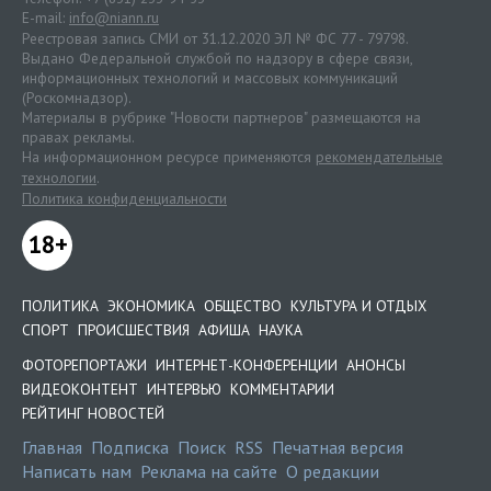
E-mail:
info@niann.ru
Реестровая запись СМИ от 31.12.2020 ЭЛ № ФС 77 - 79798.
Выдано Федеральной службой по надзору в сфере связи,
информационных технологий и массовых коммуникаций
(Роскомнадзор).
Материалы в рубрике "Новости партнеров" размещаются на
правах рекламы.
На информационном ресурсе применяются
рекомендательные
технологии
.
Политика конфиденциальности
18+
ПОЛИТИКА
ЭКОНОМИКА
ОБЩЕСТВО
КУЛЬТУРА И ОТДЫХ
СПОРТ
ПРОИСШЕСТВИЯ
АФИША
НАУКА
ФОТОРЕПОРТАЖИ
ИНТЕРНЕТ-КОНФЕРЕНЦИИ
АНОНСЫ
ВИДЕОКОНТЕНТ
ИНТЕРВЬЮ
КОММЕНТАРИИ
РЕЙТИНГ НОВОСТЕЙ
Главная
Подписка
Поиск
RSS
Печатная версия
Написать нам
Реклама на сайте
О редакции