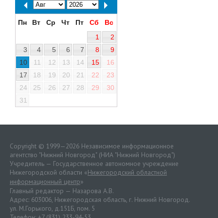
Пн
Вт
Ср
Чт
Пт
Сб
Вс
1
2
3
4
5
6
7
8
9
10
11
12
13
14
15
16
17
18
19
20
21
22
23
24
25
26
27
28
29
30
31
Copyright © 1999—2026 Независимое информационное
агентство "Нижний Новгород" (НИА "Нижний Новгород")
Учредитель — Государственное автономное учреждение
Нижегородской области «
Нижегородский областной
информационный центр
»
Главный редактор — Назарова А.В.
Адрес: 603006, Нижегородская область, г. Нижний Новгород.
ул. М.Горького, д.151Б, пом. 5
Телефон: +7 (831) 233-94-53