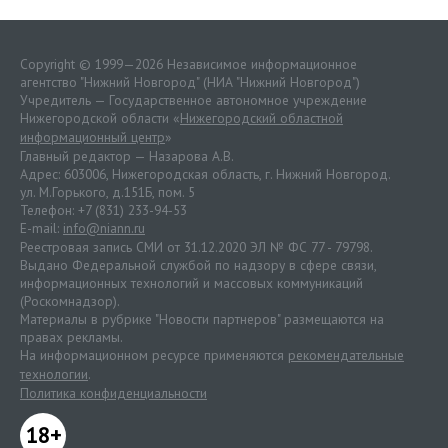
Copyright © 1999—2026 Независимое информационное
агентство "Нижний Новгород" (НИА "Нижний Новгород")
Учредитель — Государственное автономное учреждение
Нижегородской области «
Нижегородский областной
информационный центр
»
Главный редактор — Назарова А.В.
Адрес: 603006, Нижегородская область, г. Нижний Новгород.
ул. М.Горького, д.151Б, пом. 5
Телефон: +7 (831) 233-94-53
E-mail:
info@niann.ru
Реестровая запись СМИ от 31.12.2020 ЭЛ № ФС 77 - 79798.
Выдано Федеральной службой по надзору в сфере связи,
информационных технологий и массовых коммуникаций
(Роскомнадзор).
Материалы в рубрике "Новости партнеров" размещаются на
правах рекламы.
На информационном ресурсе применяются
рекомендательные
технологии
.
Политика конфиденциальности
18+