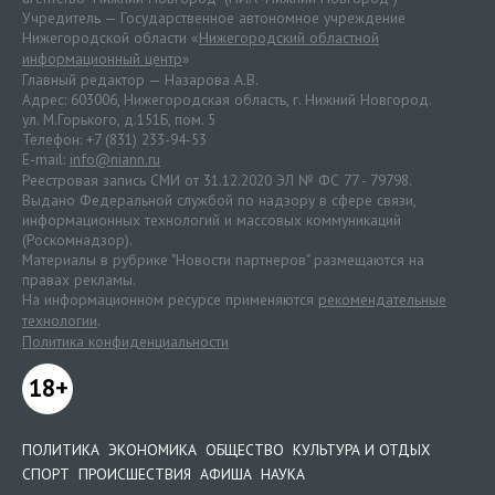
Учредитель — Государственное автономное учреждение
Нижегородской области «
Нижегородский областной
информационный центр
»
Главный редактор — Назарова А.В.
Адрес: 603006, Нижегородская область, г. Нижний Новгород.
ул. М.Горького, д.151Б, пом. 5
Телефон: +7 (831) 233-94-53
E-mail:
info@niann.ru
Реестровая запись СМИ от 31.12.2020 ЭЛ № ФС 77 - 79798.
Выдано Федеральной службой по надзору в сфере связи,
информационных технологий и массовых коммуникаций
(Роскомнадзор).
Материалы в рубрике "Новости партнеров" размещаются на
правах рекламы.
На информационном ресурсе применяются
рекомендательные
технологии
.
Политика конфиденциальности
18+
ПОЛИТИКА
ЭКОНОМИКА
ОБЩЕСТВО
КУЛЬТУРА И ОТДЫХ
СПОРТ
ПРОИСШЕСТВИЯ
АФИША
НАУКА