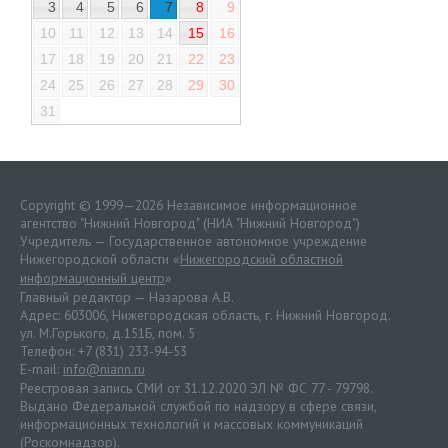
3
4
5
6
7
8
9
10
11
12
13
14
15
16
17
18
19
20
21
22
23
24
25
26
27
28
29
30
31
Copyright © 1999—2026 Независимое информационное
агентство "Нижний Новгород" (НИА "Нижний Новгород")
Учредитель — Государственное автономное учреждение
Нижегородской области «
Нижегородский областной
информационный центр
»
Главный редактор — Назарова А.В.
Адрес: 603006, Нижегородская область, г. Нижний Новгород.
ул. М.Горького, д.151Б, пом. 5
Телефон: +7 (831) 233-94-53
E-mail:
info@niann.ru
Реестровая запись СМИ от 31.12.2020 ЭЛ № ФС 77 - 79798.
Выдано Федеральной службой по надзору в сфере связи,
информационных технологий и массовых коммуникаций
(Роскомнадзор).