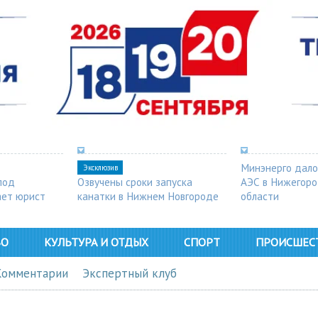
Минэнерго дало
Эксклюзив
под
Озвучены сроки запуска
АЭС в Нижегор
ает юрист
канатки в Нижнем Новгороде
области
ВО
КУЛЬТУРА И ОТДЫХ
СПОРТ
ПРОИСШЕС
Комментарии
Экспертный клуб