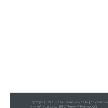
Copyright © 1999—2026 Независимое информационно
"Нижний Новгород" (НИА "Нижний Новгород")