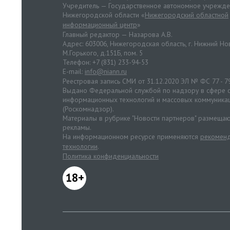
Учредитель — Государственное автономное учрежд
Нижегородской области «
Нижегородский областной
информационный центр
»
Главный редактор — Назарова А.В.
Адрес: 603006, Нижегородская область, г. Нижний Нов
М.Горького, д.151Б, пом. 5
Телефон: +7 (831) 233-94-53
E-mail:
info@niann.ru
Реестровая запись СМИ от 31.12.2020 ЭЛ № ФС 77 - 7
Выдано Федеральной службой по надзору в сфере с
информационных технологий и массовых коммуника
(Роскомнадзор).
Материалы в рубрике "Новости партнеров" размещаю
рекламы.
На информационном ресурсе применяются
рекоменд
технологии
.
Политика конфиденциальности
18+