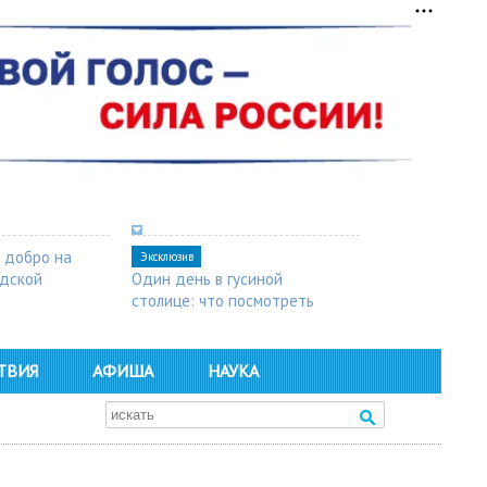
 добро на
Эксклюзив
одской
Один день в гусиной
столице: что посмотреть
в Арзамасе
ТВИЯ
АФИША
НАУКА