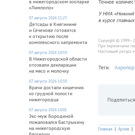
в нижегородском зоопарке
Точное количес
«Лимпопо»
У НИА «Нижний 
07 августа 2026 11:23
в курсе главны
Детсады в Княгинине
и Сеченове готовятся
к открытию после
Copyright © 1999—2
комплексного капремонта
При перепечатке ги
Настоящий ресурс 
07 августа 2026 10:59
В Нижегородской области
отозвали декларации
Теги:
Аэропор
на мясо и молочку
07 августа 2026 10:30
Врачи достали кишечник
из грудной полости
нижегородца
Поделиться
07 августа 2026 10:01
Экс-муж Бородиной
пожаловался Бастрыкину
на нижегородскую
Главная
|
Архив
|
блогершу