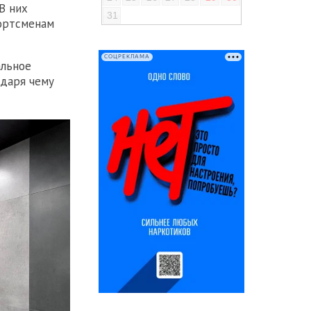
В них
31
ортсменам
СОЦРЕКЛАМА
альное
одаря чему