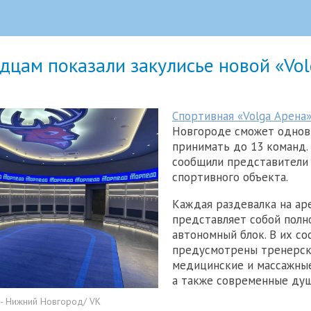
цам показали закулисье новой «Vol
Спортивная «Volga Арена
Новгороде сможет одно
принимать до 13 команд.
сообщили представители
спортивного объекта.
Каждая раздевалка на ар
представляет собой пол
автономный блок. В их со
предусмотрены тренерск
медицинские и массажные
а также современные ду
- Нижний Новгород/ VK