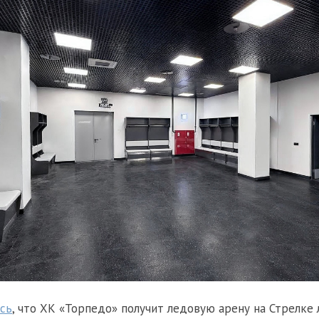
сь
, что ХК «Торпедо» получит ледовую арену на Стрелке