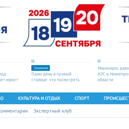
Минэнерго дало
Эксклюзив
под
Один день в гусиной
АЭС в Нижегор
ает юрист
столице: что посмотреть
области
в Арзамасе
ВО
КУЛЬТУРА И ОТДЫХ
СПОРТ
ПРОИСШЕС
Комментарии
Экспертный клуб