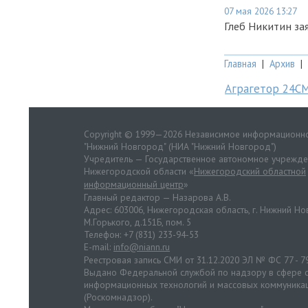
07 мая 2026 13:27
Глеб Никитин за
Главная
|
Архив
|
Аграгетор 24С
Copyright © 1999—2026 Независимое информационно
"Нижний Новгород" (НИА "Нижний Новгород")
Учредитель — Государственное автономное учрежд
Нижегородской области «
Нижегородский областной
информационный центр
»
Главный редактор — Назарова А.В.
Адрес: 603006, Нижегородская область, г. Нижний Нов
М.Горького, д.151Б, пом. 5
Телефон: +7 (831) 233-94-53
E-mail:
info@niann.ru
Реестровая запись СМИ от 31.12.2020 ЭЛ № ФС 77 - 7
Выдано Федеральной службой по надзору в сфере с
информационных технологий и массовых коммуника
(Роскомнадзор).