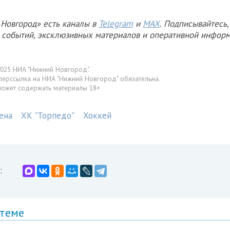
Новгород» есть каналы в
Telegram
и
MAX
. Подписывайтесь,
х событий, эксклюзивных материалов и оперативной информ
025 НИА "Нижний Новгород".
перссылка на НИА "Нижний Новгород" обязательна.
может содержать материалы 18+
ена
ХК "Торпедо"
Хоккей
:
 теме