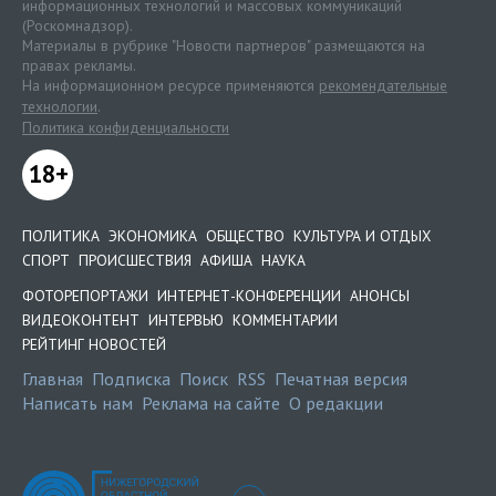
информационных технологий и массовых коммуникаций
(Роскомнадзор).
Материалы в рубрике "Новости партнеров" размещаются на
правах рекламы.
На информационном ресурсе применяются
рекомендательные
технологии
.
Политика конфиденциальности
18+
ПОЛИТИКА
ЭКОНОМИКА
ОБЩЕСТВО
КУЛЬТУРА И ОТДЫХ
СПОРТ
ПРОИСШЕСТВИЯ
АФИША
НАУКА
ФОТОРЕПОРТАЖИ
ИНТЕРНЕТ-КОНФЕРЕНЦИИ
АНОНСЫ
ВИДЕОКОНТЕНТ
ИНТЕРВЬЮ
КОММЕНТАРИИ
РЕЙТИНГ НОВОСТЕЙ
Главная
Подписка
Поиск
RSS
Печатная версия
Написать нам
Реклама на сайте
О редакции