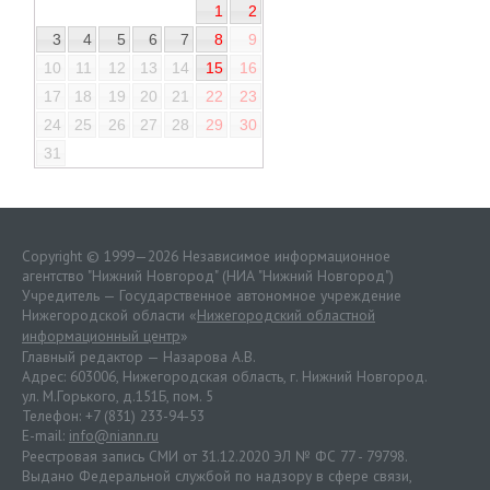
1
2
3
4
5
6
7
8
9
10
11
12
13
14
15
16
17
18
19
20
21
22
23
24
25
26
27
28
29
30
31
Copyright © 1999—2026 Независимое информационное
агентство "Нижний Новгород" (НИА "Нижний Новгород")
Учредитель — Государственное автономное учреждение
Нижегородской области «
Нижегородский областной
информационный центр
»
Главный редактор — Назарова А.В.
Адрес: 603006, Нижегородская область, г. Нижний Новгород.
ул. М.Горького, д.151Б, пом. 5
Телефон: +7 (831) 233-94-53
E-mail:
info@niann.ru
Реестровая запись СМИ от 31.12.2020 ЭЛ № ФС 77 - 79798.
Выдано Федеральной службой по надзору в сфере связи,