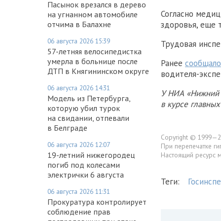
Пасынок врезался в дерево
Согласно медиц
на угнанном автомобиле
отчима в Балахне
здоровья, еще 
06 августа 2026 15:39
Трудовая инспе
57-летняя велосипедистка
умерла в больнице после
Ранее
сообщало
ДТП в Княгининском округе
водителя-экспе
06 августа 2026 14:31
У НИА «Нижний 
Модель из Петербурга,
в курсе главны
которую убил турок
на свидании, отпевали
в Белграде
Copyright © 1999—2
06 августа 2026 12:07
При перепечатке ги
19-летний нижегородец
Настоящий ресурс 
погиб под колесами
электрички 6 августа
Теги:
Госинсп
06 августа 2026 11:31
Прокуратура контролирует
соблюдение прав