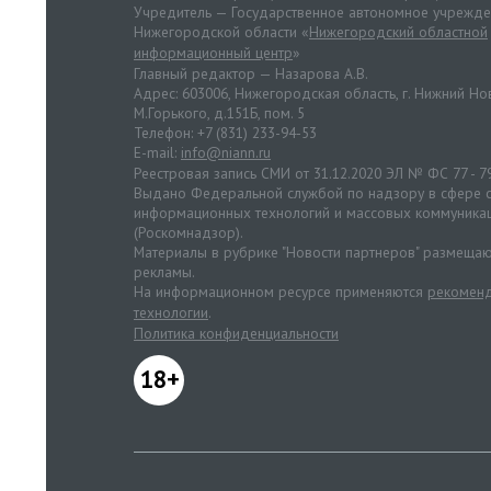
Учредитель — Государственное автономное учрежд
Нижегородской области «
Нижегородский областной
информационный центр
»
Главный редактор — Назарова А.В.
Адрес: 603006, Нижегородская область, г. Нижний Нов
М.Горького, д.151Б, пом. 5
Телефон: +7 (831) 233-94-53
E-mail:
info@niann.ru
Реестровая запись СМИ от 31.12.2020 ЭЛ № ФС 77 - 7
Выдано Федеральной службой по надзору в сфере с
информационных технологий и массовых коммуника
(Роскомнадзор).
Материалы в рубрике "Новости партнеров" размещаю
рекламы.
На информационном ресурсе применяются
рекоменд
технологии
.
Политика конфиденциальности
18+