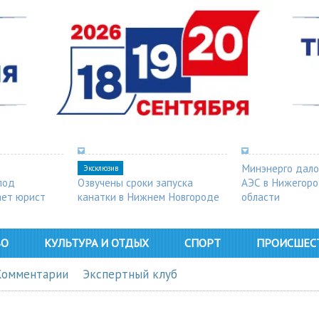
Минэнерго дало
Эксклюзив
под
Озвучены сроки запуска
АЭС в Нижегор
ает юрист
канатки в Нижнем Новгороде
области
ВО
КУЛЬТУРА И ОТДЫХ
СПОРТ
ПРОИСШЕС
Комментарии
Экспертный клуб