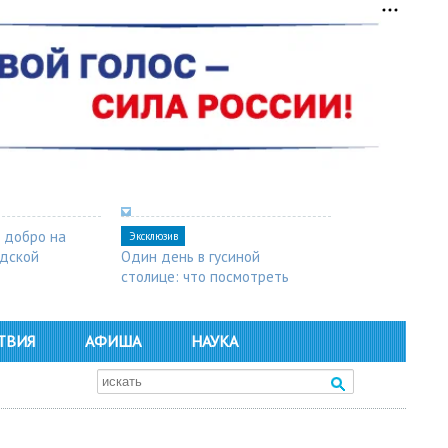
 добро на
Эксклюзив
одской
Один день в гусиной
столице: что посмотреть
в Арзамасе
ТВИЯ
АФИША
НАУКА