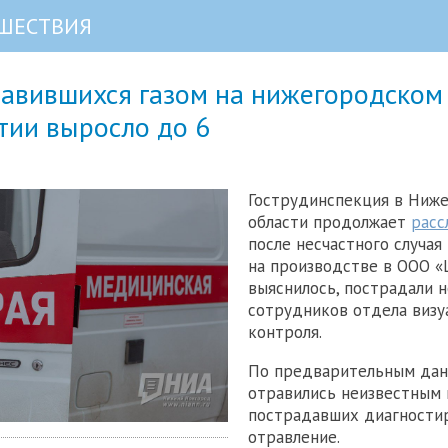
ШЕСТВИЯ
равившихся газом на нижегородском
тии выросло до 6
Гострудинспекция в Ниж
области продолжает
расс
после несчастного случая
на производстве в ООО 
выяснилось, пострадали н
сотрудников отдела визу
контроля.
По предварительным дан
отравились неизвестным г
пострадавших диагности
отравление.