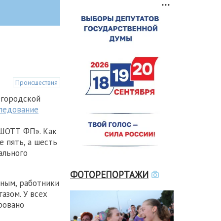
Происшествия
егородской
ледование
«ШОТТ ФП». Как
е пять, а шесть
ального
ФОТОРЕПОРТАЖИ
ным, работники
азом. У всех
ровано