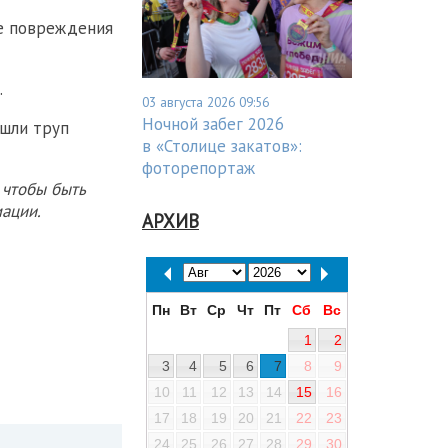
ые повреждения
.
03 августа 2026 09:56
Ночной забег 2026
ашли труп
в «Столице закатов»:
фоторепортаж
 чтобы быть
ации.
АРХИВ
Пн
Вт
Ср
Чт
Пт
Сб
Вс
1
2
3
4
5
6
7
8
9
10
11
12
13
14
15
16
17
18
19
20
21
22
23
24
25
26
27
28
29
30