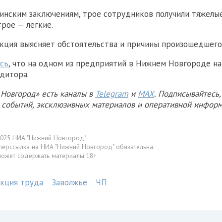
инским заключениям, трое сотрудников получили тяжел
трое — легкие.
кция выясняет обстоятельства и причины произошедшего
сь
, что на одном из предприятий в Нижнем Новгороде н
дитора.
Новгород» есть каналы в
Telegram
и
MAX
. Подписывайтесь,
х событий, эксклюзивных материалов и оперативной информ
025 НИА "Нижний Новгород".
перссылка на НИА "Нижний Новгород" обязательна.
может содержать материалы 18+
екция труда
Заволжье
ЧП