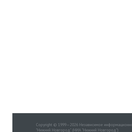
Copyright © 1999—2026 Независимое информационно
"Нижний Новгород" (НИА "Нижний Новгород")