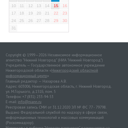
10
11
12
13
14
15
16
17
18
19
20
21
22
23
24
25
26
27
28
29
30
31
Copyright © 1999—2026 Независимое информационное
агентство "Нижний Новгород" (НИА "Нижний Новгород")
Учредитель — Государственное автономное учреждение
Нижегородской области «
Нижегородский областной
информационный центр
»
Главный редактор — Назарова А.В.
Адрес: 603006, Нижегородская область, г. Нижний Новгород.
ул. М.Горького, д.151Б, пом. 5
Телефон: +7 (831) 233-94-53
E-mail:
info@niann.ru
Реестровая запись СМИ от 31.12.2020 ЭЛ № ФС 77 - 79798.
Выдано Федеральной службой по надзору в сфере связи,
информационных технологий и массовых коммуникаций
(Роскомнадзор).
Материалы в рубрике "Новости партнеров" размещаются на