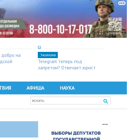
 добро на
Эксклюзив
одской
Telegram теперь под
запретом? Отвечает юрист
ТВИЯ
АФИША
НАУКА