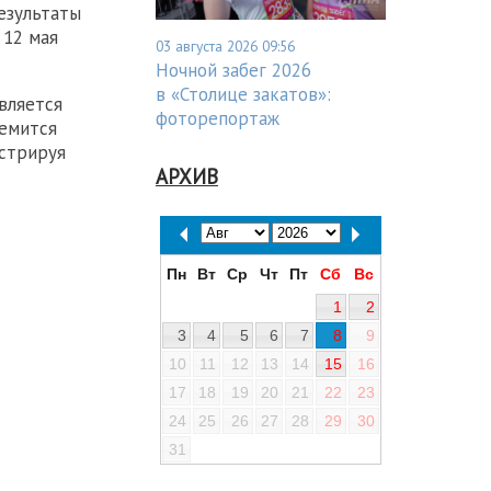
езультаты
 12 мая
03 августа 2026 09:56
Ночной забег 2026
в «Столице закатов»:
вляется
фоторепортаж
ремится
стрируя
АРХИВ
Пн
Вт
Ср
Чт
Пт
Сб
Вс
1
2
3
4
5
6
7
8
9
10
11
12
13
14
15
16
17
18
19
20
21
22
23
24
25
26
27
28
29
30
31