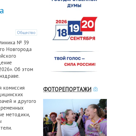
а
Общество
линика № 39
го Новгорода
ийского
дение
2026». Об этом
нздраве.
я комиссия
ФОТОРЕПОРТАЖИ
дицинских
рачей и другого
временных
ые методики,
ы
тели.