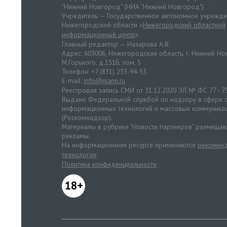
"Нижний Новгород" (НИА "Нижний Новгород")
Учредитель — Государственное автономное учрежд
Нижегородской области «
Нижегородский областной
информационный центр
»
Главный редактор — Назарова А.В.
Адрес: 603006, Нижегородская область, г. Нижний Нов
М.Горького, д.151Б, пом. 5
Телефон: +7 (831) 233-94-53
E-mail:
info@niann.ru
Реестровая запись СМИ от 31.12.2020 ЭЛ № ФС 77 - 7
Выдано Федеральной службой по надзору в сфере с
информационных технологий и массовых коммуника
(Роскомнадзор).
Материалы в рубрике "Новости партнеров" размещаю
рекламы.
На информационном ресурсе применяются
рекоменд
технологии
.
Политика конфиденциальности
18+