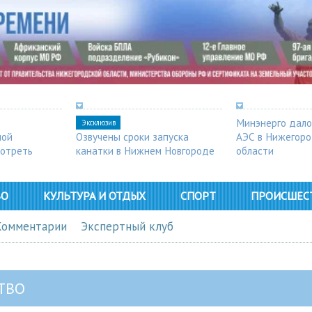
Минэнерго дало
Эксклюзив
ной
Озвучены сроки запуска
АЭС в Нижегор
мотреть
канатки в Нижнем Новгороде
области
ВО
КУЛЬТУРА И ОТДЫХ
СПОРТ
ПРОИСШЕС
Комментарии
Экспертный клуб
ТВО