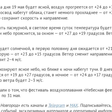
а дня 19 мая будет ясной, воздух прогреется от +24 до +
босвод набегут облака, станет немного прохладнее — от +
р сохранит скорость и направление.
ть пасмурной, в светлое время суток температура будет
и небо прояснится, за окном — от +27 до +19 градусов. В
будет солнечной, в первую половину дня ожидается от +2
торую — от +23 до +15 градусов. Ветер сменит направлени
ит 2−4 м/с.
нозируют ясное небо, но ближе к ночи набегут тучи. В дн
я от +19 до +27 градусов, в ночное — от +24 до +17 град
 ветра будет 2−3 м/с.
али о том, что фестиваль воздухоплавания «Небесная фе
 по 31 мая.
Новгород» есть каналы в
Telegram
и
MAX
. Подписывайтесь,
х событий, эксклюзивных материалов и оперативной информ