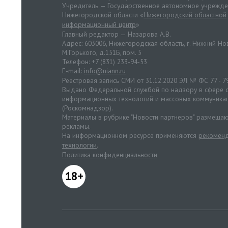
Учредитель — Государственное автономное учрежд
Нижегородской области «
Нижегородский областной
информационный центр
»
Главный редактор — Назарова А.В.
Адрес: 603006, Нижегородская область, г. Нижний Нов
М.Горького, д.151Б, пом. 5
Телефон: +7 (831) 233-94-53
E-mail:
info@niann.ru
Реестровая запись СМИ от 31.12.2020 ЭЛ № ФС 77 - 7
Выдано Федеральной службой по надзору в сфере с
информационных технологий и массовых коммуника
(Роскомнадзор).
Материалы в рубрике "Новости партнеров" размещаю
рекламы.
На информационном ресурсе применяются
рекоменд
технологии
.
Политика конфиденциальности
18+