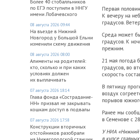
Более 40 стобалльников
по ЕГЭ поступили в ННГУ
Первая половин
имени Лобачевского
К вечеру на не
градусов. Вете
08 августа 2026 09:44
На въезде в Нижний
Среда может бы
Новгород у Большой Ельни
градусов. К ноч
изменили схему движения
прежним.
08 августа 2026 08:00
21 мая погода 
Алименты на родителей:
кто, сколько и при каких
градусов, во в
условиях должен
скорость состав
их выплачивать
В пятницу прог
07 августа 2026 18:14
воздух согреетс
Глава фонда «Сострадание-
порывов южного
НН» призвал не закрывать
кошкам доступ в подвалы
Ранее мы сообщ
в Семенове с 28
07 августа 2026 17:58
Конструкции вторичных
У НИА «Нижний 
отстойников разобрали
в курсе главны
на Нижегородской станции