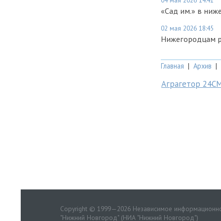
«Сад им.» в ниж
02 мая 2026 18:45
Нижегородцам ра
Главная
|
Архив
|
Аграгетор 24С
Copyright © 1999—2026 Независимое информационно
"Нижний Новгород" (НИА "Нижний Новгород")