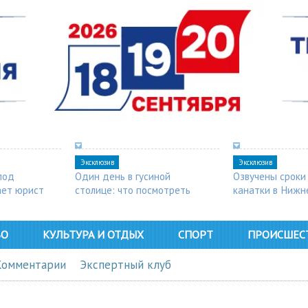
Эксклюзив
Эксклюзив
под
Один день в гусиной
Озвучены сроки
ает юрист
столице: что посмотреть
канатки в Нижн
в Арзамасе
ВО
КУЛЬТУРА И ОТДЫХ
СПОРТ
ПРОИСШЕС
Комментарии
Экспертный клуб