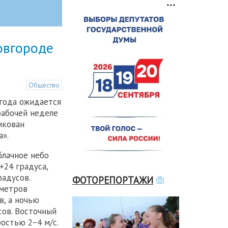
овгороде
Общество
года ожидается
рабочей неделе
икован
а».
блачное небо
+24 градуса,
радусов.
ФОТОРЕПОРТАЖИ
ометров
в, а ночью
сов. Восточный
остью 2−4 м/с.