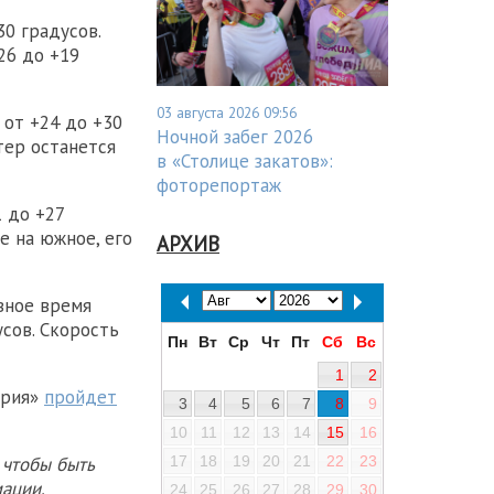
30 градусов.
26 до +19
03 августа 2026 09:56
 от +24 до +30
Ночной забег 2026
етер останется
в «Столице закатов»:
фоторепортаж
1 до +27
е на южное, его
АРХИВ
евное время
усов. Скорость
Пн
Вт
Ср
Чт
Пт
Сб
Вс
1
2
ерия»
пройдет
3
4
5
6
7
8
9
10
11
12
13
14
15
16
17
18
19
20
21
22
23
 чтобы быть
ации.
24
25
26
27
28
29
30