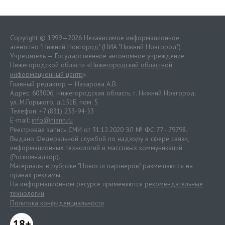
Copyright © 1999—2026 Независимое информационное
агентство "Нижний Новгород" (НИА "Нижний Новгород")
Учредитель — Государственное автономное учреждение
Нижегородской области «
Нижегородский областной
информационный центр
»
Главный редактор — Назарова А.В.
Адрес: 603006, Нижегородская область, г. Нижний Новгород.
ул. М.Горького, д.151Б, пом. 5
Телефон: +7 (831) 233-94-53
E-mail:
info@niann.ru
Реестровая запись СМИ от 31.12.2020 ЭЛ № ФС 77 - 79798.
Выдано Федеральной службой по надзору в сфере связи,
информационных технологий и массовых коммуникаций
(Роскомнадзор).
Материалы в рубрике "Новости партнеров" размещаются на
правах рекламы.
На информационном ресурсе применяются
рекомендательные
технологии
.
Политика конфиденциальности
18+