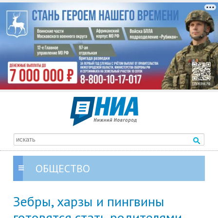
ОБЩЕСТВО
Зебры, харзы и пингвины
готовятся стать родителями