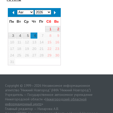
Пн
Вт
Ср
Чт
Пт
Сб
Вс
1
2
3
4
5
6
7
8
9
10
11
12
13
14
15
16
17
18
19
20
21
22
23
24
25
26
27
28
29
30
31
Copyright © 1999—2026 Независимое информационное
агентство "Нижний Новгород" (НИА "Нижний Новгород")
Учредитель — Государственное автономное учреждение
Нижегородской области «
Нижегородский областной
информационный центр
»
Главный редактор — Назарова А.В.