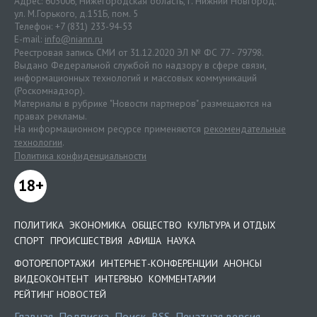
Адрес: 603006, Нижегородская область, г. Нижний Новгород.
ул. М.Горького, д.151Б, пом. 5
Телефон: +7 (831) 233-94-53
E-mail:
info@niann.ru
Реестровая запись СМИ от 31.12.2020 ЭЛ № ФС 77 - 79798.
Выдано Федеральной службой по надзору в сфере связи,
информационных технологий и массовых коммуникаций
(Роскомнадзор).
Материалы в рубрике "Новости партнеров" размещаются на
правах рекламы.
На информационном ресурсе применяются
рекомендательные
технологии
.
Политика конфиденциальности
18+
ПОЛИТИКА
ЭКОНОМИКА
ОБЩЕСТВО
КУЛЬТУРА И ОТДЫХ
СПОРТ
ПРОИСШЕСТВИЯ
АФИША
НАУКА
ФОТОРЕПОРТАЖИ
ИНТЕРНЕТ-КОНФЕРЕНЦИИ
АНОНСЫ
ВИДЕОКОНТЕНТ
ИНТЕРВЬЮ
КОММЕНТАРИИ
РЕЙТИНГ НОВОСТЕЙ
Главная
Подписка
Поиск
RSS
Печатная версия