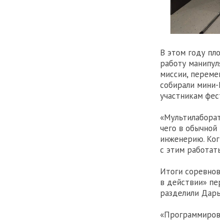
В этом году пл
работу манипул
миссии, переме
собирали мини-
участникам фес
«Мультилаборат
чего в обычной
инженерию. Ког
с этим работат
Итоги соревнов
в действии» пе
разделили Дарь
«Программирова