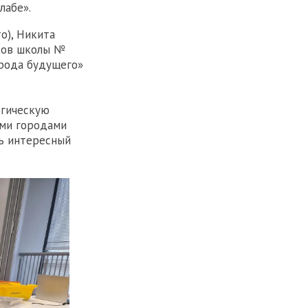
лабе».
о), Никита
иков школы №
орода будущего»
огическую
ими городами
нь интересный