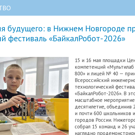
ТВО
я будущего: в Нижнем Новгороде п
й фестиваль «БайкалРобот-2026»
15 и 16 мая площадки Це
компетенций «Мультилаб
800» и лицей № 40 — при
Всероссийский инженерн
технологический фестива
«БайкалРобот-2026». В эт
масштабное мероприятие
десятилетие, объединив 
и почти 600 школьников 
городов России. Нижегор
собрал 15 команд и 26 уч
наглядно продемонстриро