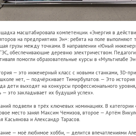
ощадка масштабировала компетенции. «Энергия в действ
яторов на предприятиях Эн+: ребята на поле выполняют
щая грузы между точками. В направлении «Юный инженер
ГЭС, обеспечивающие деревню электричеством. Педагоги
тиваля помогли образовательные курсы в «Мультилабе Эн
ория — это инженерный класс с новыми станками, 3D-при
 школе нет, — подчёркивает Тимирбулатов. — Это история 
да дети выходят на конкурсы профессионального уровня,
ь — это закладывает их будущий успех».
аний подвели в трёх ключевых номинациях. В категории 
рвое место занял Максим Чемизов, второе — Артём Викул
я Касьянова и Александр Тарасов.
ние — моё любимое хобби, — делится впечатлениями Ал