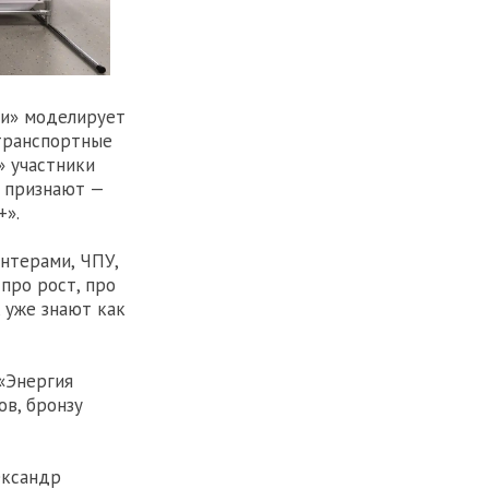
ии» моделирует
 транспортные
» участники
 признают —
+».
нтерами, ЧПУ,
про рост, про
 уже знают как
«Энергия
ов, бронзу
ександр