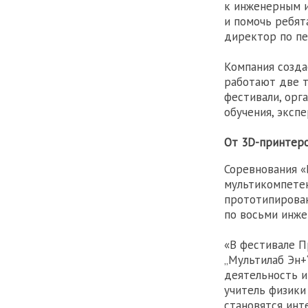
к инженерным и
и помочь ребят
директор по пе
Компания созда
работают две т
фестивали, орг
обучения, эксп
От 3D-принтер
Соревнования «
мультикомпетен
прототипирован
по восьми инже
«В фестивале П
„Мультилаб Эн+
деятельность и
учитель физики
становятся инте