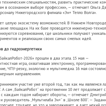
 техническим специальностям, развить практические ко
ам в осознанном выборе профессии», — отмечает Ольга Д
рсоналу Нижегородского филиала «Эн+ Тепло Волга».
ет целую экосистему возможностей. В Нижнем Новгород
акие площадки. На их базе проводятся инженерно-техно
анизуются соревнования, где школьники получают уникал
ериментов и реализации своих самых смелых идей.
ов до гидроэнергетики
БайкалРобот-2026» прошли в два этапа. 15 мая —
тностная игра, охватившая электронику, программирован
ие, ЧПУ-резку, экологию и мультимедиа. 16 мая состояли
нерным направлениям.
ринимаем участие уже второй год, так как мы являемся 
“. А сам „БайкалРобот“ на протяжении 10 лет продолжает 
 с каждым годом набирает обороты, — отмечает Дмитрий
 и руководитель „Мультилаба Эн+“ в „Школе 800“. — Задан
реснее, труднее, но это и завораживает, и дает некий ог