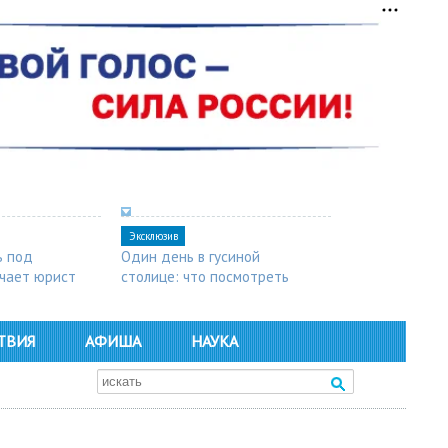
Эксклюзив
ь под
Один день в гусиной
чает юрист
столице: что посмотреть
в Арзамасе
ТВИЯ
АФИША
НАУКА