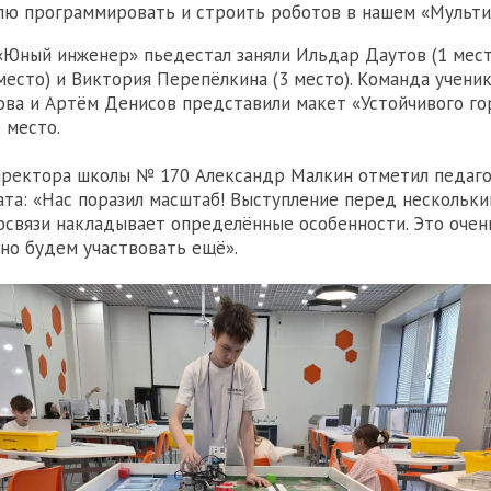
лю программировать и строить роботов в нашем «Мульти
«Юный инженер» пьедестал заняли Ильдар Даутов (1 мест
место) и Виктория Перепёлкина (3 место). Команда учен
ова и Артём Денисов представили макет «Устойчивого г
 место.
иректора школы № 170 Александр Малкин отметил педаг
та: «Нас поразил масштаб! Выступление перед нескольк
освязи накладывает определённые особенности. Это оче
ьно будем участвовать ещё».