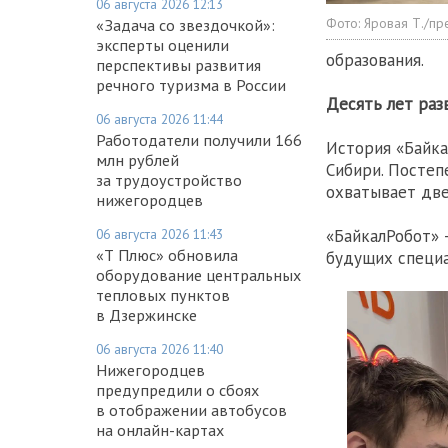
06 августа 2026 12:13
Фото:
Яровая Т./пр
«Задача со звездочкой»:
эксперты оценили
образования.
перспективы развития
речного туризма в России
Десять лет раз
06 августа 2026 11:44
Работодатели получили 166
История «Байка
млн рублей
Сибири. Постеп
за трудоустройство
охватывает две
нижегородцев
06 августа 2026 11:43
«БайкалРобот» 
«Т Плюс» обновила
будущих специа
оборудование центральных
тепловых пунктов
в Дзержинске
06 августа 2026 11:40
Нижегородцев
предупредили о сбоях
в отображении автобусов
на онлайн-картах