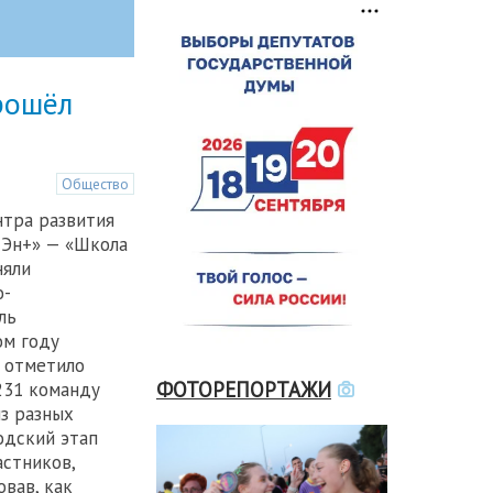
рошёл
Общество
нтра развития
 Эн+» — «Школа
няли
о-
ль
ом году
 отметило
ФОТОРЕПОРТАЖИ
231 команду
из разных
одский этап
астников,
вав, как