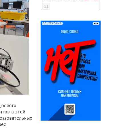
31
СОЦРЕКЛАМА
дрового
нтов в этой
бразовательных
рес