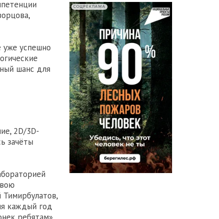
мпетенции
СОЦРЕКЛАМА
ворцова,
е уже успешно
логические
ьный шанс для
ие, 2D/3D-
сь зачёты
лабораторией
свою
 Тимирбулатов,
ия каждый год
онек ребятам».