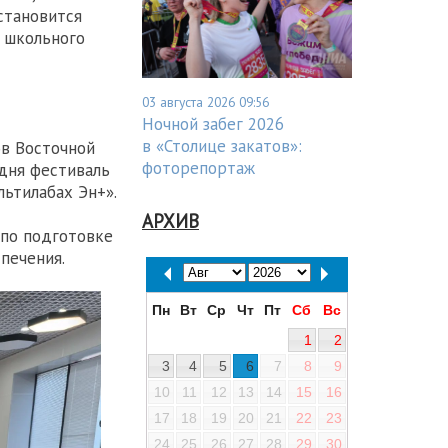
становится
 школьного
03 августа 2026 09:56
Ночной забег 2026
в «Столице закатов»:
ов Восточной
фоторепортаж
дня фестиваль
ьтилабах Эн+».
АРХИВ
 по подготовке
печения.
Пн
Вт
Ср
Чт
Пт
Сб
Вс
1
2
3
4
5
6
7
8
9
10
11
12
13
14
15
16
17
18
19
20
21
22
23
24
25
26
27
28
29
30