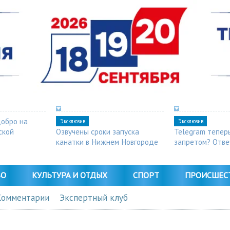
добро на
Эксклюзив
Эксклюзив
ской
Озвучены сроки запуска
Telegram тепер
канатки в Нижнем Новгороде
запретом? Отве
ВО
КУЛЬТУРА И ОТДЫХ
СПОРТ
ПРОИСШЕС
Комментарии
Экспертный клуб