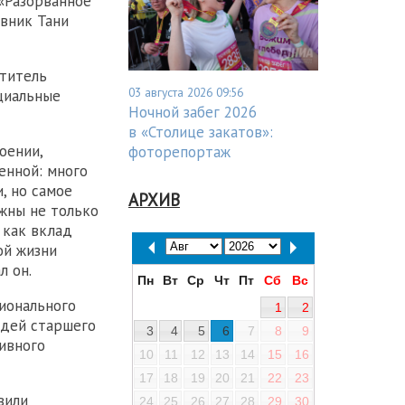
«Разорванное
вник Тани
ститель
03 августа 2026 09:56
циальные
Ночной забег 2026
в «Столице закатов»:
оении,
фоторепортаж
енной: много
, но самое
АРХИВ
ажны не только
 как вклад
ой жизни
л он.
Пн
Вт
Ср
Чт
Пт
Сб
Вс
ионального
1
2
юдей старшего
3
4
5
6
7
8
9
ивного
10
11
12
13
14
15
16
17
18
19
20
21
22
23
вили
24
25
26
27
28
29
30