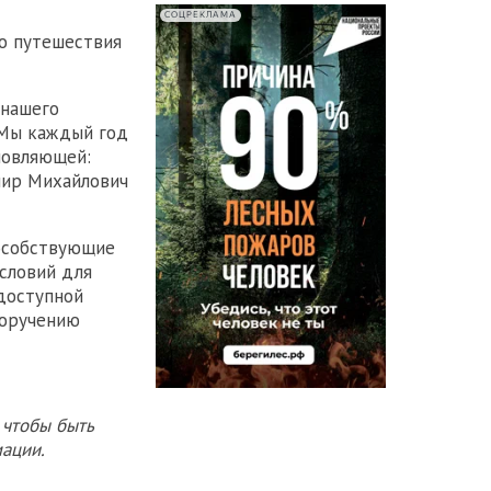
СОЦРЕКЛАМА
о путешествия
 нашего
 Мы каждый год
новляющей:
мир Михайлович
пособствующие
словий для
 доступной
поручению
 чтобы быть
ации.