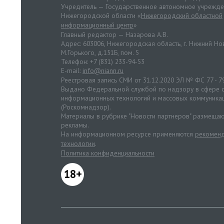
Учредитель — Государственное автономное учрежд
Нижегородской области «
Нижегородский областной
информационный центр
»
Главный редактор — Назарова А.В.
Адрес: 603006, Нижегородская область, г. Нижний Нов
М.Горького, д.151Б, пом. 5
Телефон: +7 (831) 233-94-53
E-mail:
info@niann.ru
Реестровая запись СМИ от 31.12.2020 ЭЛ № ФС 77 - 7
Выдано Федеральной службой по надзору в сфере с
информационных технологий и массовых коммуника
(Роскомнадзор).
Материалы в рубрике "Новости партнеров" размещаю
рекламы.
На информационном ресурсе применяются
рекоменд
технологии
.
Политика конфиденциальности
18+