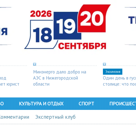
Минэнерго дало добро на
Эксклюзив
под
АЭС в Нижегородской
Один день в гу
ает юрист
области
столице: что п
в Арзамасе
ВО
КУЛЬТУРА И ОТДЫХ
СПОРТ
ПРОИСШЕС
Комментарии
Экспертный клуб