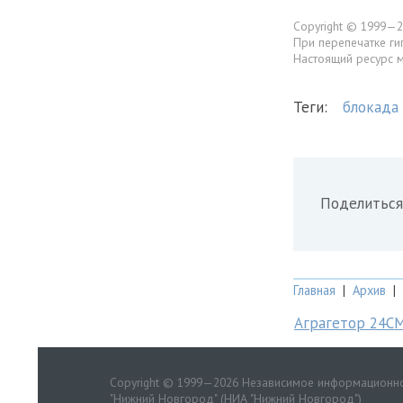
Copyright © 1999—2
При перепечатке ги
Настоящий ресурс 
Теги:
блокада
Поделиться
Главная
|
Архив
|
Аграгетор 24С
Copyright © 1999—2026 Независимое информационно
"Нижний Новгород" (НИА "Нижний Новгород")