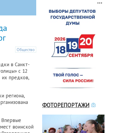
да
рг
Общество
дки в Санкт-
олицы» с 12
 их предков,
и региона,
организована
ФОТОРЕПОРТАЖИ
. Впервые
 мест воинской