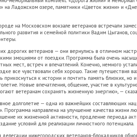
ейно-мемориальный комплекс «Дорога жизни» и мемориал 
» на Ладожском озере, памятники «Цветок жизни» и «Дне
роде на Московском вокзале ветеранов встречали заме
льного развития и семейной политики Вадим Цыганов, со
онтеры.
их дорогих ветеранов — они вернулись в отличном настр
кими эмоциями от поездки. Программа была очень насыщ
тных мест, встреч и впечатлений. Конечно, немного устали
ездке все чувствовали себя хорошо. Такие путешествия в
ь прикоснуться к истории и почтить память близких, но и
голетие. Новые впечатления, общение, участие в культурн
огают ветеранам сохранять жизненную энергию», — сказа
вное долголетие — одна из важнейших составляющих нац
». Программа направлена на улучшение качества жизни л
ышение их жизненной активности, продление периода акт
оздание условий для реализации личностного потенциала.
я делегации нижегородских ветеранов-блокадников обно