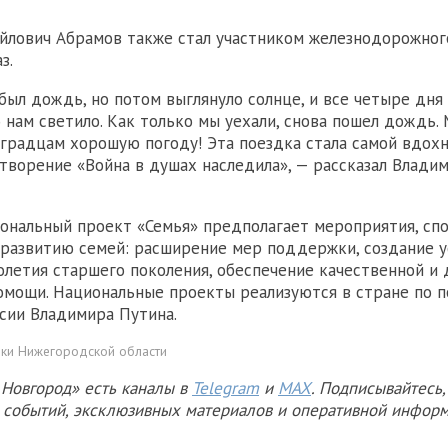
йлович Абрамов также стал участником железнодорожног
з.
был дождь, но потом выглянуло солнце, и все четыре дня
 нам светило. Как только мы уехали, снова пошел дождь.
градцам хорошую погоду! Эта поездка стала самой вдох
отворение «Война в душах наследила», — рассказал Влади
ональный проект «Семья» предполагает мероприятия, с
развитию семей: расширение мер поддержки, создание у
олетия старшего поколения, обеспечение качественной и
мощи. Национальные проекты реализуются в стране по 
сии Владимира Путина.
ки Нижегородской области
Новгород» есть каналы в
Telegram
и
MAX
. Подписывайтесь,
х событий, эксклюзивных материалов и оперативной информ