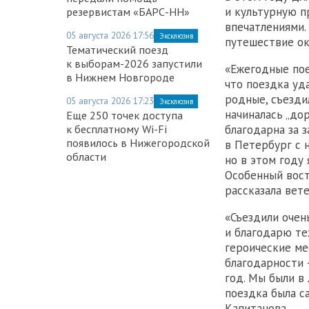
и культурную п
резервистам «БАРС-НН»
впечатлениями.
05 августа 2026 17:56
Эксклюзив
путешествие ок
Тематический поезд
к выборам-2026 запустили
«Ежегодные пое
в Нижнем Новгороде
что поездка уд
родные, съезди
05 августа 2026 17:23
Эксклюзив
начиналась „до
Еще 250 точек доступа
к бесплатному Wi-Fi
благодарна за 
появилось в Нижегородской
в Петербург с 
области
но в этом году
Особенный вост
рассказала вете
«Съездили очен
и благодарю те
героические ме
благодарности 
год. Мы были в 
поездка была с
Капитанова.