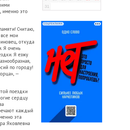
оими
31
, именно это
СОЦРЕКЛАМА
амяти! Считаю,
 все мои
синовец, откуда
. Я очень
здки. Я езжу
азнообразная,
сий по городу!
орца», —
этой поездки
рогие сердцу
ва
тречают каждый
именно эта
ара Яковлевна