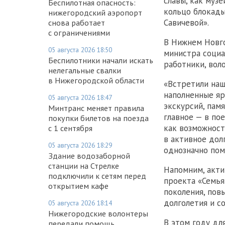
славы, как муз
Беспилотная опасность:
кольцо блокады
нижегородский аэропорт
Савичевой».
снова работает
с ограничениями
В Нижнем Новго
05 августа 2026 18:50
министра социа
Беспилотники начали искать
работники, вол
нелегальные свалки
в Нижегородской области
«Встретили наш
наполненные яр
05 августа 2026 18:47
экскурсий, памя
Минтранс меняет правила
главное — в по
покупки билетов на поезда
как возможност
с 1 сентября
в активное дол
05 августа 2026 18:29
однозначно пом
Здание водозаборной
станции на Стрелке
Напомним, акти
подключили к сетям перед
проекта «Семья
открытием кафе
поколения, пов
долголетия и с
05 августа 2026 18:14
Нижегородские волонтеры
В этом году дл
передали помощь