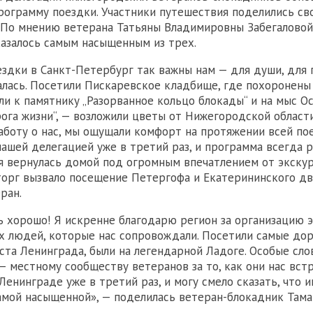
рограмму поездки. Участники путешествия поделились св
 По мнению ветерана Татьяны Владимировны Забегаловой
азалось самым насыщенным из трех.
здки в Санкт-Петербург так важны нам — для души, для п
алась. Посетили Пискаревское кладбище, где похоронены
ли к памятнику „Разорванное кольцо блокады“ и на мыс О
рога жизни“, — возложили цветы от Нижегородской области
заботу о нас, мы ощущали комфорт на протяжении всей пое
нашей делегацией уже в третий раз, и программа всегда р
 я вернулась домой под огромным впечатлением от экскур
орг вызвало посещение Петергофа и Екатерининского дв
ран.
ь хорошо! Я искренне благодарю регион за организацию 
х людей, которые нас сопровождали. Посетили самые до
ста Ленинграда, были на легендарной Ладоге. Особые сло
— местному сообществу ветеранов за то, как они нас вс
Ленинграде уже в третий раз, и могу смело сказать, что 
амой насыщенной», — поделилась ветеран-блокадник Там