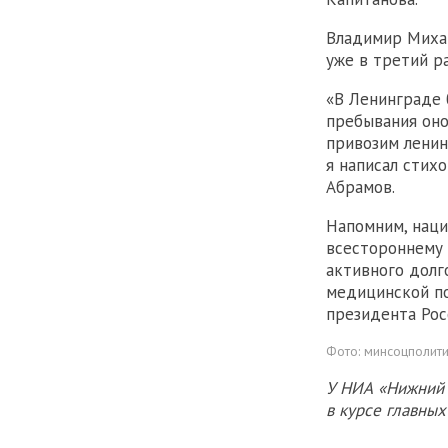
Владимир Миха
уже в третий ра
«В Ленинграде 
пребывания оно
привозим ленин
я написал стих
Абрамов.
Напомним, наци
всестороннему 
активного долг
медицинской по
президента Рос
Фото:
минсоцполити
У НИА «Нижний 
в курсе главны