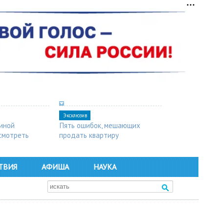
Эксклюзив
синой
Пять ошибок, мешающих
осмотреть
продать квартиру
ТВИЯ
АФИША
НАУКА