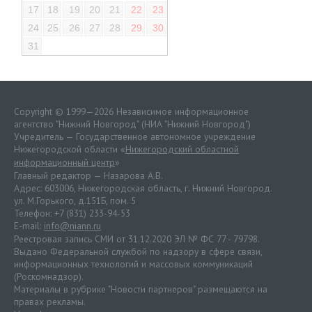
17
18
19
20
21
22
23
24
25
26
27
28
29
30
31
Copyright © 1999—2026 Независимое информационное
агентство "Нижний Новгород" (НИА "Нижний Новгород")
Учредитель — Государственное автономное учреждение
Нижегородской области «
Нижегородский областной
информационный центр
»
Главный редактор — Назарова А.В.
Адрес: 603006, Нижегородская область, г. Нижний Новгород.
ул. М.Горького, д.151Б, пом. 5
Телефон: +7 (831) 233-94-53
E-mail:
info@niann.ru
Реестровая запись СМИ от 31.12.2020 ЭЛ № ФС 77 - 79798.
Выдано Федеральной службой по надзору в сфере связи,
информационных технологий и массовых коммуникаций
(Роскомнадзор).
Материалы в рубрике "Новости партнеров" размещаются на
правах рекламы.