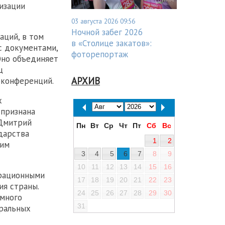
изации
03 августа 2026 09:56
Ночной забег 2026
аций, в том
в «Столице закатов»:
с документами,
фоторепортаж
Оно объединяет
ц
АРХИВ
оконференций.
х
 признана
 Дмитрий
Пн
Вт
Ср
Чт
Пт
Сб
Вс
дарства
1
2
шим
3
4
5
6
7
8
9
10
11
12
13
14
15
16
ерационными
17
18
19
20
21
22
23
ия страны.
24
25
26
27
28
29
30
ммного
31
еральных