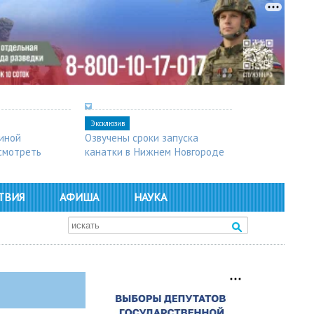
Эксклюзив
синой
Озвучены сроки запуска
осмотреть
канатки в Нижнем Новгороде
ТВИЯ
АФИША
НАУКА