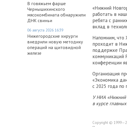
В говяжьем фарше
«Нижний Новгор
Чернышихинского
работать в наш
мясокомбината обнаружили
ребята с ранни
ДНК свиньи
вклад в технол
06 августа 2026 16:39
Нижегородские хирурги
Напомним, что 
внедрили новую методику
проходит в Ниж
операций на щитовидной
поддержке Прав
железе
коммуникаций Р
конференции яв
Организация пр
«Экономика дан
с 2025 года по
У НИА «Нижний 
в курсе главны
Copyright © 1999—2