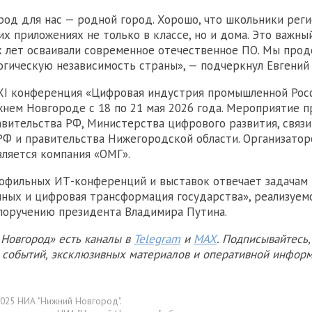
од для нас — родной город. Хорошо, что школьники реги
их приложениях не только в классе, но и дома. Это важны
х лет осваивали современное отечественное ПО. Мы про
огическую независимость страны», — подчеркнул Евгений
XI конференция «Цифровая индустрия промышленной Рос
нем Новгороде с 18 по 21 мая 2026 года. Мероприятие 
ительства РФ, Министерства цифрового развития, связи
Ф и правительства Нижегородской области. Организато
ляется компания «ОМГ».
офильных ИТ-конференций и выставок отвечает задачам
ных и цифровая трансформация государства», реализуемо
 поручению президента Владимира Путина.
Новгород» есть каналы в
Telegram
и
MAX
. Подписывайтесь,
х событий, эксклюзивных материалов и оперативной информ
025 НИА "Нижний Новгород".