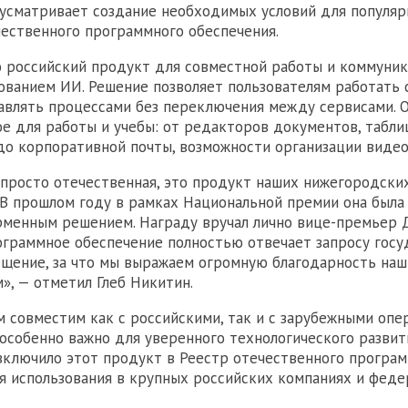
усматривает создание необходимых условий для популяр
чественного программного обеспечения.
о российский продукт для совместной работы и коммуник
зованием ИИ. Решение позволяет пользователям работать 
авлять процессами без переключения между сервисами. 
е для работы и учебы: от редакторов документов, табли
до корпоративной почты, возможности организации виде
просто отечественная, это продукт наших нижегородски
 В прошлом году в рамках Национальной премии она была
рменным решением. Награду вручал лично вице-премьер
ограммное обеспечение полностью отвечает запросу госу
щение, за что мы выражаем огромную благодарность на
», — отметил Глеб Никитин.
 совместим как с российскими, так и с зарубежными оп
 особенно важно для уверенного технологического развит
ключило этот продукт в Реестр отечественного програ
я использования в крупных российских компаниях и фед