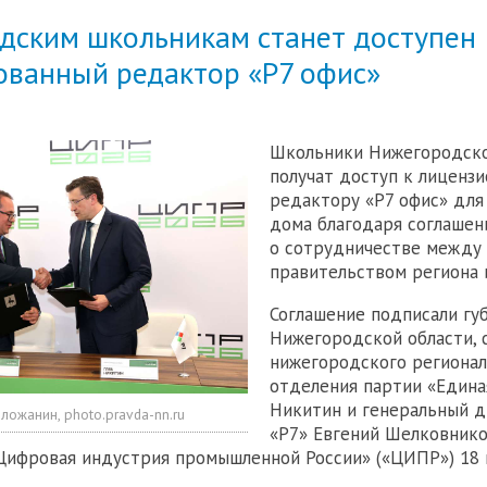
дским школьникам станет доступен
ованный редактор «Р7 офис»
Школьники Нижегородско
получат доступ к лиценз
редактору «Р7 офис» для
дома благодаря соглаше
о сотрудничестве между
правительством региона и
Соглашение подписали гу
Нижегородской области, 
нижегородского регионал
отделения партии «Единая
Никитин и генеральный 
ложанин, photo.pravda-nn.ru
«Р7» Евгений Шелковнико
ифровая индустрия промышленной России» («ЦИПР») 18 м