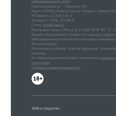
информационный центр
»
Главный редактор — Назарова А.В.
Адрес: 603006, Нижегородская область, г. Нижний Нов
М.Горького, д.151Б, пом. 5
Телефон: +7 (831) 233-94-53
E-mail:
info@niann.ru
Реестровая запись СМИ от 31.12.2020 ЭЛ № ФС 77 - 7
Выдано Федеральной службой по надзору в сфере с
информационных технологий и массовых коммуника
(Роскомнадзор).
Материалы в рубрике "Новости партнеров" размещаю
рекламы.
На информационном ресурсе применяются
рекоменд
технологии
.
Политика конфиденциальности
18+
НИА в соцсетях: