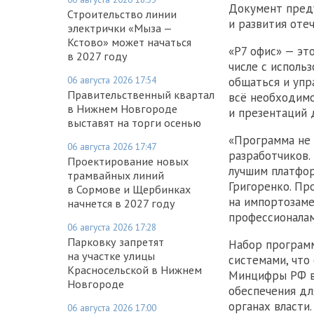
Документ пред
Строительство линии
и развития оте
электрички «Мыза —
Кстово» может начаться
«Р7 офис» — эт
в 2027 году
числе с исполь
06 августа 2026 17:54
общаться и упр
Правительственный квартал
всё необходимо
в Нижнем Новгороде
и презентаций 
выставят на торги осенью
«Программа не 
06 августа 2026 17:47
разработчиков.
Проектирование новых
лучшим платфо
трамвайных линий
Григоренко. Пр
в Сормове и Щербинках
на импортозаме
начнется в 2027 году
профессионалам
06 августа 2026 17:28
Парковку запретят
Набор программ
на участке улицы
системами, что
Красносельской в Нижнем
Минцифры РФ в
Новгороде
обеспечения дл
органах власти.
06 августа 2026 17:00