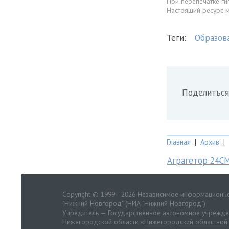
При перепечатке ги
Настоящий ресурс 
Теги:
Образов
Поделиться
Главная
|
Архив
|
Аграгетор 24С
Copyright © 1999—2026 Независимое информационно
"Нижний Новгород" (НИА "Нижний Новгород")
Учредитель — Государственное автономное учрежд
Нижегородской области «
Нижегородский областной