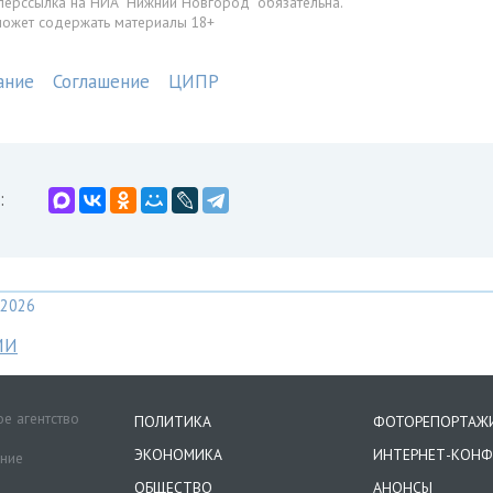
перссылка на НИА "Нижний Новгород" обязательна.
может содержать материалы 18+
ание
Соглашение
ЦИПР
:
2026
МИ
е агентство
ПОЛИТИКА
ФОТОРЕПОРТАЖ
ЭКОНОМИКА
ИНТЕРНЕТ-КОНФ
ение
ОБЩЕСТВО
АНОНСЫ