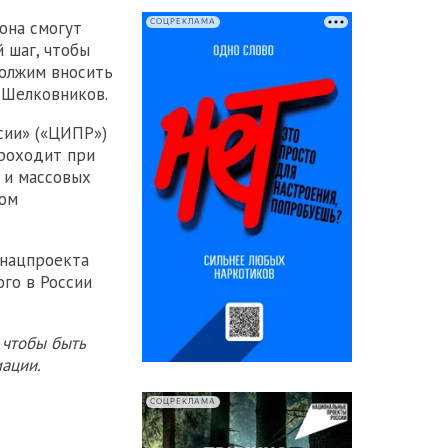
СОЦРЕКЛАМА
она смогут
й шаг, чтобы
должим вносить
 Шелковников.
сии» («ЦИПР»)
проходит при
 и массовых
ром
 нацпроекта
го в России
 чтобы быть
ации.
СОЦРЕКЛАМА