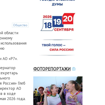
Общество
й области
ионному
 использования
нию
 АО «Р7».
бернатор
ФОТОРЕПОРТАЖИ
секретарь
ьного
 Россия» Глеб
директор АО
в в ходе
ая 2026 года.