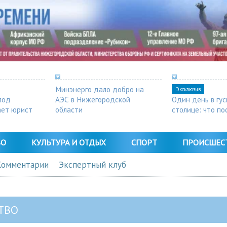
Минэнерго дало добро на
Эксклюзив
под
АЭС в Нижегородской
Один день в гу
ает юрист
области
столице: что п
в Арзамасе
ВО
КУЛЬТУРА И ОТДЫХ
СПОРТ
ПРОИСШЕС
Комментарии
Экспертный клуб
ТВО