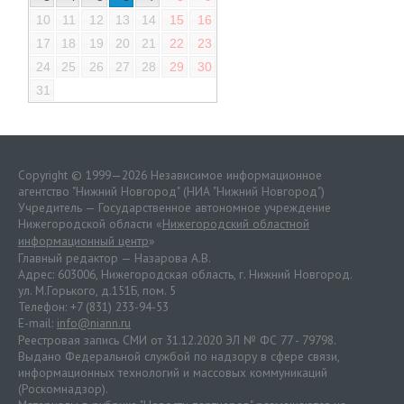
10
11
12
13
14
15
16
17
18
19
20
21
22
23
24
25
26
27
28
29
30
31
Copyright © 1999—2026 Независимое информационное
агентство "Нижний Новгород" (НИА "Нижний Новгород")
Учредитель — Государственное автономное учреждение
Нижегородской области «
Нижегородский областной
информационный центр
»
Главный редактор — Назарова А.В.
Адрес: 603006, Нижегородская область, г. Нижний Новгород.
ул. М.Горького, д.151Б, пом. 5
Телефон: +7 (831) 233-94-53
E-mail:
info@niann.ru
Реестровая запись СМИ от 31.12.2020 ЭЛ № ФС 77 - 79798.
Выдано Федеральной службой по надзору в сфере связи,
информационных технологий и массовых коммуникаций
(Роскомнадзор).