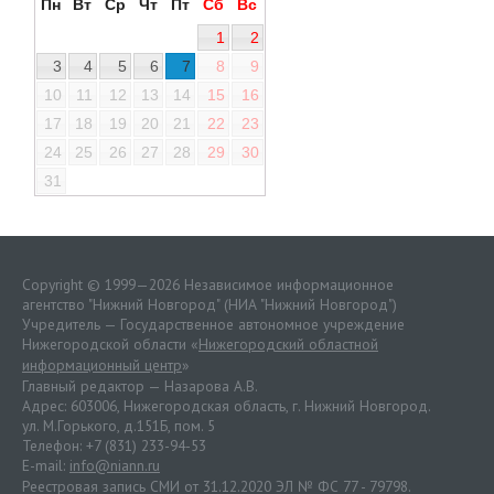
Пн
Вт
Ср
Чт
Пт
Сб
Вс
1
2
3
4
5
6
7
8
9
10
11
12
13
14
15
16
17
18
19
20
21
22
23
24
25
26
27
28
29
30
31
Copyright © 1999—2026 Независимое информационное
агентство "Нижний Новгород" (НИА "Нижний Новгород")
Учредитель — Государственное автономное учреждение
Нижегородской области «
Нижегородский областной
информационный центр
»
Главный редактор — Назарова А.В.
Адрес: 603006, Нижегородская область, г. Нижний Новгород.
ул. М.Горького, д.151Б, пом. 5
Телефон: +7 (831) 233-94-53
E-mail:
info@niann.ru
Реестровая запись СМИ от 31.12.2020 ЭЛ № ФС 77 - 79798.