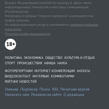
Выдано Федеральной службой по надзору в сфере связи,
информационных технологий и массовых коммуникаций
(Роскомнадзор).
Материалы в рубрике "Новости партнеров" размещаются на
правах рекламы.
На информационном ресурсе применяются
рекомендательные
технологии
.
Политика конфиденциальности
18+
ПОЛИТИКА
ЭКОНОМИКА
ОБЩЕСТВО
КУЛЬТУРА И ОТДЫХ
СПОРТ
ПРОИСШЕСТВИЯ
АФИША
НАУКА
ФОТОРЕПОРТАЖИ
ИНТЕРНЕТ-КОНФЕРЕНЦИИ
АНОНСЫ
ВИДЕОКОНТЕНТ
ИНТЕРВЬЮ
КОММЕНТАРИИ
РЕЙТИНГ НОВОСТЕЙ
Главная
Подписка
Поиск
RSS
Печатная версия
Написать нам
Реклама на сайте
О редакции