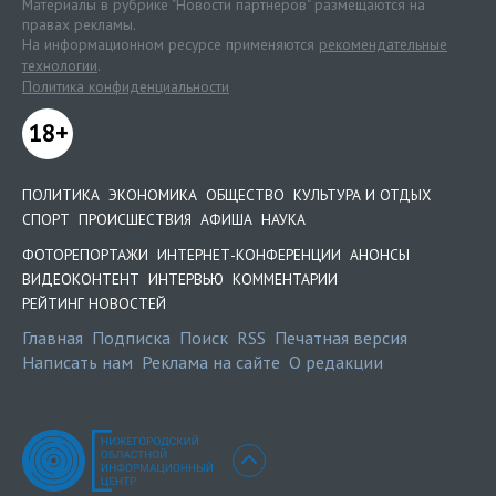
Материалы в рубрике "Новости партнеров" размещаются на
правах рекламы.
На информационном ресурсе применяются
рекомендательные
технологии
.
Политика конфиденциальности
18+
ПОЛИТИКА
ЭКОНОМИКА
ОБЩЕСТВО
КУЛЬТУРА И ОТДЫХ
СПОРТ
ПРОИСШЕСТВИЯ
АФИША
НАУКА
ФОТОРЕПОРТАЖИ
ИНТЕРНЕТ-КОНФЕРЕНЦИИ
АНОНСЫ
ВИДЕОКОНТЕНТ
ИНТЕРВЬЮ
КОММЕНТАРИИ
РЕЙТИНГ НОВОСТЕЙ
Главная
Подписка
Поиск
RSS
Печатная версия
Написать нам
Реклама на сайте
О редакции