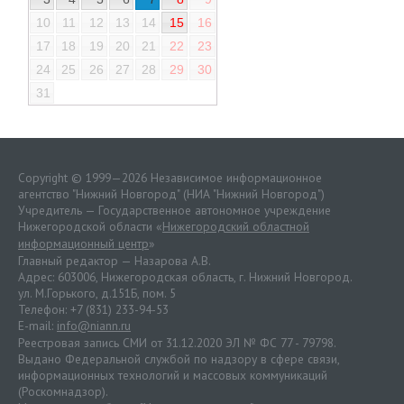
10
11
12
13
14
15
16
17
18
19
20
21
22
23
24
25
26
27
28
29
30
31
Copyright © 1999—2026 Независимое информационное
агентство "Нижний Новгород" (НИА "Нижний Новгород")
Учредитель — Государственное автономное учреждение
Нижегородской области «
Нижегородский областной
информационный центр
»
Главный редактор — Назарова А.В.
Адрес: 603006, Нижегородская область, г. Нижний Новгород.
ул. М.Горького, д.151Б, пом. 5
Телефон: +7 (831) 233-94-53
E-mail:
info@niann.ru
Реестровая запись СМИ от 31.12.2020 ЭЛ № ФС 77 - 79798.
Выдано Федеральной службой по надзору в сфере связи,
информационных технологий и массовых коммуникаций
(Роскомнадзор).