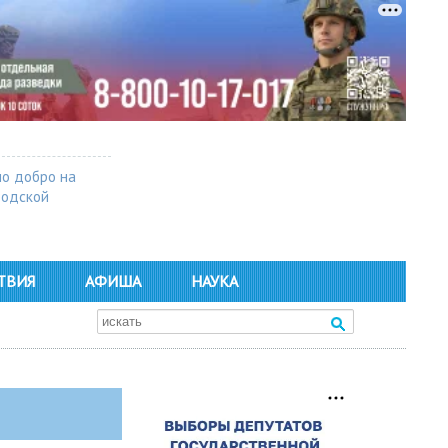
о добро на
родской
ТВИЯ
АФИША
НАУКА