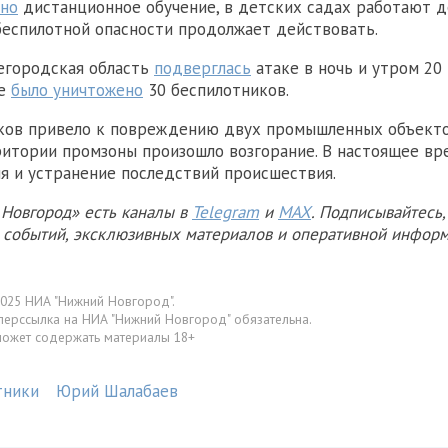
но
дистанционное обучение, в детских садах работают 
беспилотной опасности продолжает действовать.
егородская область
подверглась
атаке в ночь и утром 20 
не
было уничтожено
30 беспилотников.
ков привело к повреждению двух промышленных объекто
ритории промзоны произошло возгорание. В настоящее вр
ня и устранение последствий происшествия.
Новгород» есть каналы в
Telegram
и
MAX
. Подписывайтесь,
х событий, эксклюзивных материалов и оперативной информ
025 НИА "Нижний Новгород".
перссылка на НИА "Нижний Новгород" обязательна.
может содержать материалы 18+
тники
Юрий Шалабаев