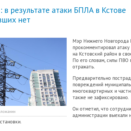
 в результате атаки БПЛА в Кстове
вших нет
Мэр Нижнего Новгорода
прокомментировал атаку
на Кстовский район в сво
По его словам, силы ПВО
отражать.
Предварительно пострад
повреждений муниципаль
многоквартирных и част
также не зафиксировано.
Он отметил, что сотрудн
оложанин
администрации выехали н
становки.