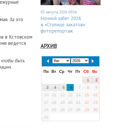
дежурные
03 августа 2026 09:56
Ночной забег 2026
мая. За это
в «Столице закатов»:
фоторепортаж
в в Кстовском
емя ведется
АРХИВ
 чтобы быть
ации.
Пн
Вт
Ср
Чт
Пт
Сб
Вс
1
2
3
4
5
6
7
8
9
10
11
12
13
14
15
16
17
18
19
20
21
22
23
24
25
26
27
28
29
30
31