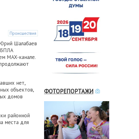
Происшествия
 Юрий Шалабаев
 БПЛА
ем MAX-канале.
 продолжают
авших нет,
ных объектов,
ФОТОРЕПОРТАЖИ
ных домов
ики районной
а места для