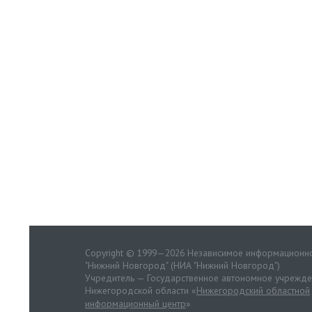
Copyright © 1999—2026 Независимое информационно
"Нижний Новгород" (НИА "Нижний Новгород")
Учредитель — Государственное автономное учрежд
Нижегородской области «
Нижегородский областной
информационный центр
»