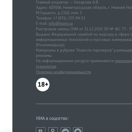
Главный редактор — Назарова А.В.
Адрес: 603006, Нижегородская область, г. Нижний Нов
М.Горького, д.151Б, пом. 5
Телефон: +7 (831) 233-94-53
E-mail:
info@niann.ru
Реестровая запись СМИ от 31.12.2020 ЭЛ № ФС 77 - 7
Выдано Федеральной службой по надзору в сфере с
информационных технологий и массовых коммуника
(Роскомнадзор).
Материалы в рубрике "Новости партнеров" размещаю
рекламы.
На информационном ресурсе применяются
рекоменд
технологии
.
Политика конфиденциальности
18+
НИА в соцсетях: