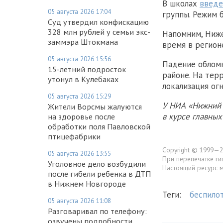
В школах
введе
05 августа 2026 17:04
группы. Режим 
Суд утвердил конфискацию
328 млн рублей у семьи экс-
Напомним, Ниж
заммэра Штокмана
время в регио
05 августа 2026 15:56
Падение облом
15-летний подросток
районе. На тер
утонул в Кулебаках
локализация ог
05 августа 2026 15:29
У НИА «Нижний 
Жители Ворсмы жалуются
в курсе главны
на здоровье после
обработки поля Павловской
птицефабрики
Copyright © 1999—2
05 августа 2026 13:55
При перепечатке ги
Уголовное дело возбудили
Настоящий ресурс 
после гибели ребенка в ДТП
в Нижнем Новгороде
Теги:
беспило
05 августа 2026 11:08
Разговаривал по телефону:
озвучены подробности