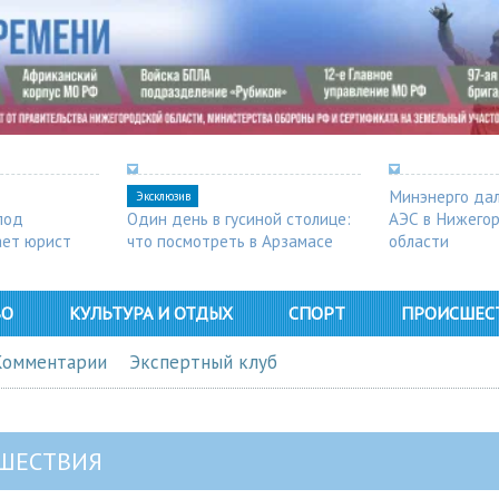
Минэнерго дал
Эксклюзив
под
Один день в гусиной столице:
АЭС в Нижего
ает юрист
что посмотреть в Арзамасе
области
ВО
КУЛЬТУРА И ОТДЫХ
СПОРТ
ПРОИСШЕС
Комментарии
Экспертный клуб
ШЕСТВИЯ