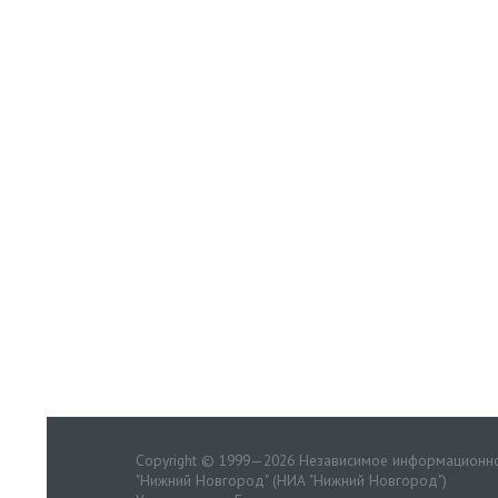
Copyright © 1999—2026 Независимое информационно
"Нижний Новгород" (НИА "Нижний Новгород")