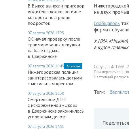
Нижегородской 
В Выксе вынесли приговор
водителю лодки, по вине
на двух промыш
которого пострадал
Сообщалось
так
подросток
формат обучени
07 августа 2026 17:25
СК начал проверку после
У НИА «Нижний 
травмирования девушки
в курсе главны
на базе отдыха
в Дзержинске
07 августа 2026 16:49
Copyright © 1999—2
Эксклюзив
При перепечатке ги
Нижегородская полиция
Настоящий ресурс 
заинтересовалась детьми
с могильным крестом
Теги:
беспило
07 августа 2026 16:30
Смертельное ДТП
с искореженной «Окой»
в Дзержинске закончилось
уголовным делом
Поделиться
07 августа 2026 14:51