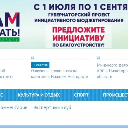
Минэнерго дало
Эксклюзив
ной
Озвучены сроки запуска
АЭС в Нижегор
мотреть
канатки в Нижнем Новгороде
области
ВО
КУЛЬТУРА И ОТДЫХ
СПОРТ
ПРОИСШЕС
Комментарии
Экспертный клуб