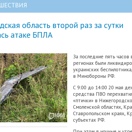
ШЕСТВИЯ
ская область второй раз за сутки
ась атаке БПЛА
За последние пять часов 
регионах были ликвидиро
украинских беспилотника
в Минобороны РФ.
С 9:00 до 14:00 20 мая д
средства ПВО перехватил
«птички» в Нижегородско
Смоленской областях, Кр
Ставропольском краях, К
субъектах РФ.
При этом в ночные и утр