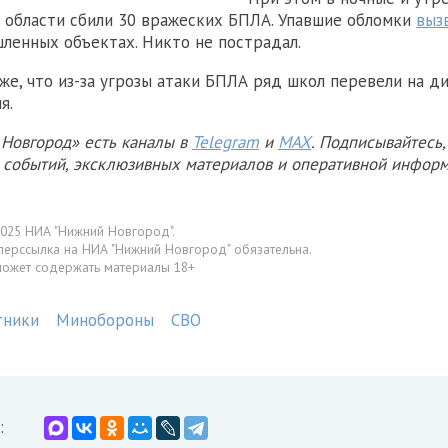
области сбили 30 вражеских БПЛА. Упавшие обломки
выз
ленных объектах. Никто не пострадал.
же, что из-за угрозы атаки БПЛА ряд школ перевели на д
я.
Новгород» есть каналы в
Telegram
и
MAX
. Подписывайтесь,
х событий, эксклюзивных материалов и оперативной информ
025 НИА "Нижний Новгород".
перссылка на НИА "Нижний Новгород" обязательна.
может содержать материалы 18+
тники
Минобороны
СВО
: