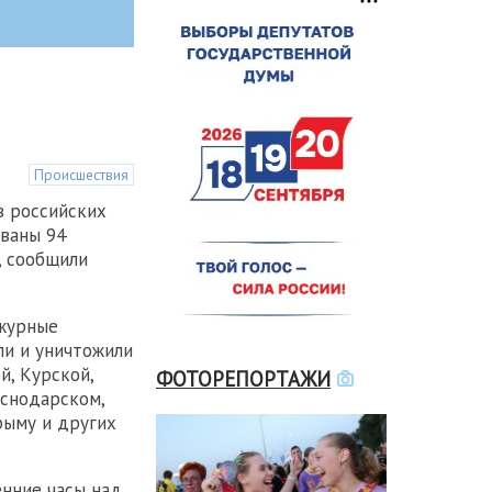
Происшествия
в российских
ваны 94
, сообщили
ежурные
и и уничтожили
й, Курской,
ФОТОРЕПОРТАЖИ
аснодарском,
рыму и других
енние часы над