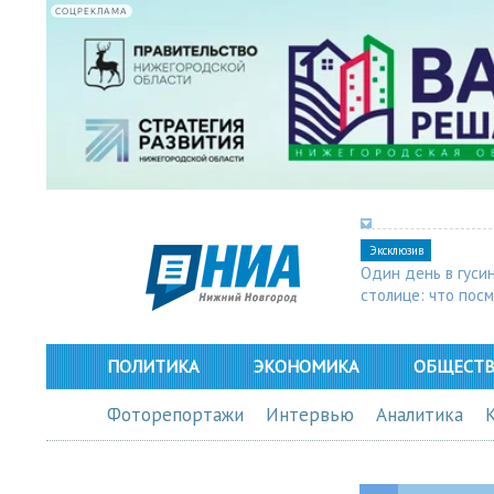
СОЦРЕКЛАМА
Эксклюзив
Один день в гуси
столице: что пос
в Арзамасе
ПОЛИТИКА
ЭКОНОМИКА
ОБЩЕСТ
Фоторепортажи
Интервью
Аналитика