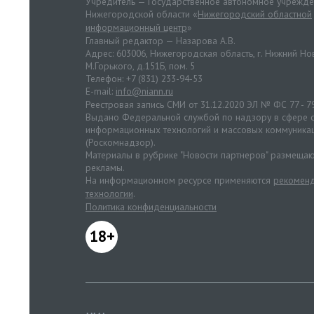
Учредитель — Государственное автономное учрежд
Нижегородской области «
Нижегородский областной
информационный центр
»
Главный редактор — Назарова А.В.
Адрес: 603006, Нижегородская область, г. Нижний Нов
М.Горького, д.151Б, пом. 5
Телефон: +7 (831) 233-94-53
E-mail:
info@niann.ru
Реестровая запись СМИ от 31.12.2020 ЭЛ № ФС 77 - 7
Выдано Федеральной службой по надзору в сфере с
информационных технологий и массовых коммуника
(Роскомнадзор).
Материалы в рубрике "Новости партнеров" размещаю
рекламы.
На информационном ресурсе применяются
рекоменд
технологии
.
Политика конфиденциальности
18+