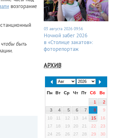
вали
возгорание
истанционный
03 августа 2026 09:56
Ночной забег 2026
в «Столице закатов»:
 чтобы быть
фоторепортаж
ации.
АРХИВ
Пн
Вт
Ср
Чт
Пт
Сб
Вс
1
2
3
4
5
6
7
8
9
10
11
12
13
14
15
16
17
18
19
20
21
22
23
24
25
26
27
28
29
30