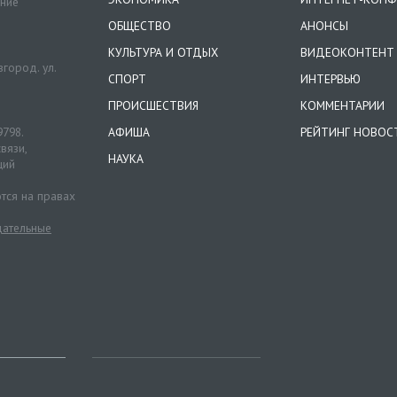
ение
ОБЩЕСТВО
АНОНСЫ
КУЛЬТУРА И ОТДЫХ
ВИДЕОКОНТЕНТ
город. ул.
СПОРТ
ИНТЕРВЬЮ
ПРОИСШЕСТВИЯ
КОММЕНТАРИИ
9798.
АФИША
РЕЙТИНГ НОВОС
вязи,
НАУКА
ций
тся на правах
ательные