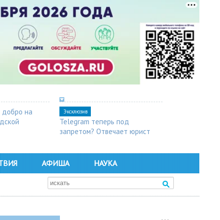
 добро на
Эксклюзив
одской
Telegram теперь под
запретом? Отвечает юрист
ТВИЯ
АФИША
НАУКА