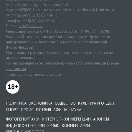
Главный редактор — Назарова А.В.
Адрес: 603006, Нижегородская область, г. Нижний Новгород.
ул. М.Горького, д.151Б, пом. 5
Телефон: +7 (831) 233-94-53
E-mail:
info@niann.ru
Реестровая запись СМИ от 31.12.2020 ЭЛ № ФС 77 - 79798.
Выдано Федеральной службой по надзору в сфере связи,
информационных технологий и массовых коммуникаций
(Роскомнадзор).
Материалы в рубрике "Новости партнеров" размещаются на
правах рекламы.
На информационном ресурсе применяются
рекомендательные
технологии
.
Политика конфиденциальности
18+
ПОЛИТИКА
ЭКОНОМИКА
ОБЩЕСТВО
КУЛЬТУРА И ОТДЫХ
СПОРТ
ПРОИСШЕСТВИЯ
АФИША
НАУКА
ФОТОРЕПОРТАЖИ
ИНТЕРНЕТ-КОНФЕРЕНЦИИ
АНОНСЫ
ВИДЕОКОНТЕНТ
ИНТЕРВЬЮ
КОММЕНТАРИИ