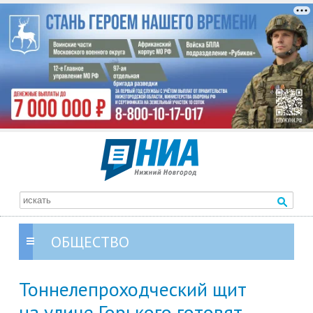
ОБЩЕСТВО
Тоннелепроходческий щит
на улице Горького готовят