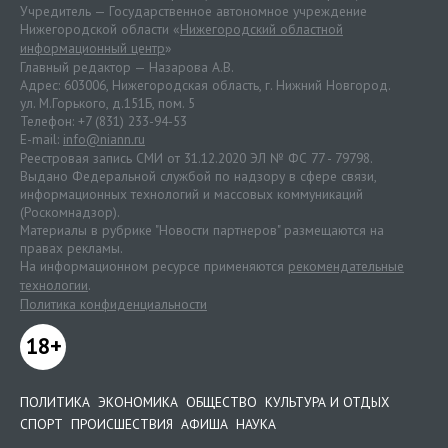
Учредитель — Государственное автономное учреждение
Нижегородской области «
Нижегородский областной
информационный центр
»
Главный редактор — Назарова А.В.
Адрес: 603006, Нижегородская область, г. Нижний Новгород.
ул. М.Горького, д.151Б, пом. 5
Телефон: +7 (831) 233-94-53
E-mail:
info@niann.ru
Реестровая запись СМИ от 31.12.2020 ЭЛ № ФС 77 - 79798.
Выдано Федеральной службой по надзору в сфере связи,
информационных технологий и массовых коммуникаций
(Роскомнадзор).
Материалы в рубрике "Новости партнеров" размещаются на
правах рекламы.
На информационном ресурсе применяются
рекомендательные
технологии
.
Политика конфиденциальности
18+
ПОЛИТИКА
ЭКОНОМИКА
ОБЩЕСТВО
КУЛЬТУРА И ОТДЫХ
СПОРТ
ПРОИСШЕСТВИЯ
АФИША
НАУКА