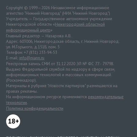
Copyright © 1999—2026 Независимое информационное
агентство "Нижний Новгород" (НИА "Нижний Новгород")
Учредитель — Государственное автономное учреждение
Нижегородской области «
Нижегородский областной
информационный центр
»
Главный редактор — Назарова А.В.
Адрес: 603006, Нижегородская область, г. Нижний Новгород.
ул. М.Горького, д.151Б, пом. 5
Телефон: +7 (831) 233-94-53
E-mail:
info@niann.ru
Реестровая запись СМИ от 31.12.2020 ЭЛ № ФС 77 - 79798.
Выдано Федеральной службой по надзору в сфере связи,
информационных технологий и массовых коммуникаций
(Роскомнадзор).
Материалы в рубрике "Новости партнеров" размещаются на
правах рекламы.
На информационном ресурсе применяются
рекомендательные
технологии
.
Политика конфиденциальности
18+