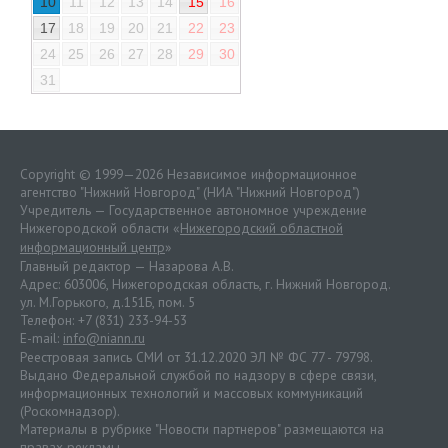
10
11
12
13
14
15
16
17
18
19
20
21
22
23
24
25
26
27
28
29
30
31
Copyright © 1999—2026 Независимое информационное
агентство "Нижний Новгород" (НИА "Нижний Новгород")
Учредитель — Государственное автономное учреждение
Нижегородской области «
Нижегородский областной
информационный центр
»
Главный редактор — Назарова А.В.
Адрес: 603006, Нижегородская область, г. Нижний Новгород.
ул. М.Горького, д.151Б, пом. 5
Телефон: +7 (831) 233-94-53
E-mail:
info@niann.ru
Реестровая запись СМИ от 31.12.2020 ЭЛ № ФС 77 - 79798.
Выдано Федеральной службой по надзору в сфере связи,
информационных технологий и массовых коммуникаций
(Роскомнадзор).
Материалы в рубрике "Новости партнеров" размещаются на
правах рекламы.