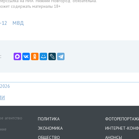
перссылка на НИА "Нижний Новгород" обязательна.
может содержать материалы 18+
-12
МВД
:
2026
МИ
е агентство
ПОЛИТИКА
ФОТОРЕПОРТАЖ
ЭКОНОМИКА
ИНТЕРНЕТ-КОНФ
ение
ОБЩЕСТВО
АНОНСЫ