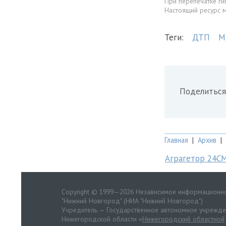
При перепечатке ги
Настоящий ресурс 
Теги:
ДТП
М
Поделиться
Главная
|
Архив
|
Аграгетор 24С
Copyright © 1999—2026 Независимое информационно
"Нижний Новгород" (НИА "Нижний Новгород")
Учредитель — Государственное автономное учрежд
Нижегородской области «
Нижегородский областной