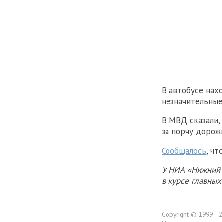
В автобусе нах
незначительные
В МВД сказали,
за порчу дорож
Сообщалось
, ч
У НИА «Нижний 
в курсе главны
Copyright © 1999—2