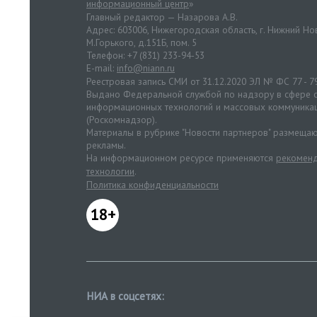
информационный центр
»
Главный редактор — Назарова А.В.
Адрес: 603006, Нижегородская область, г. Нижний Нов
М.Горького, д.151Б, пом. 5
Телефон: +7 (831) 233-94-53
E-mail:
info@niann.ru
Реестровая запись СМИ от 31.12.2020 ЭЛ № ФС 77 - 7
Выдано Федеральной службой по надзору в сфере с
информационных технологий и массовых коммуника
(Роскомнадзор).
Материалы в рубрике "Новости партнеров" размещаю
рекламы.
На информационном ресурсе применяются
рекоменд
технологии
.
Политика конфиденциальности
18+
НИА в соцсетях: