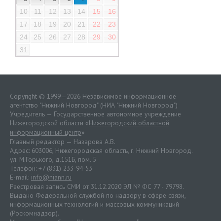
10
11
12
13
14
15
16
17
18
19
20
21
22
23
24
25
26
27
28
29
30
31
Copyright © 1999—2026 Независимое информационное
агентство "Нижний Новгород" (НИА "Нижний Новгород")
Учредитель — Государственное автономное учреждение
Нижегородской области «
Нижегородский областной
информационный центр
»
Главный редактор — Назарова А.В.
Адрес: 603006, Нижегородская область, г. Нижний Новгород.
ул. М.Горького, д.151Б, пом. 5
Телефон: +7 (831) 233-94-53
E-mail:
info@niann.ru
Реестровая запись СМИ от 31.12.2020 ЭЛ № ФС 77 - 79798.
Выдано Федеральной службой по надзору в сфере связи,
информационных технологий и массовых коммуникаций
(Роскомнадзор).