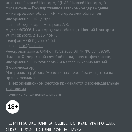
агентство "Нижний Новгород" (НИА "Нижний Новгород")
Учредитель — Государственное автономное учреждение
Нижегородской области «
Нижегородский областной
информационный центр
»
Главный редактор — Назарова А.В.
Адрес: 603006, Нижегородская область, г. Нижний Новгород.
ул. М.Горького, д.151Б, пом. 5
Телефон: +7 (831) 233-94-53
E-mail:
info@niann.ru
Реестровая запись СМИ от 31.12.2020 ЭЛ № ФС 77 - 79798.
Выдано Федеральной службой по надзору в сфере связи,
информационных технологий и массовых коммуникаций
(Роскомнадзор).
Материалы в рубрике "Новости партнеров" размещаются на
правах рекламы.
На информационном ресурсе применяются
рекомендательные
технологии
.
Политика конфиденциальности
18+
ПОЛИТИКА
ЭКОНОМИКА
ОБЩЕСТВО
КУЛЬТУРА И ОТДЫХ
СПОРТ
ПРОИСШЕСТВИЯ
АФИША
НАУКА