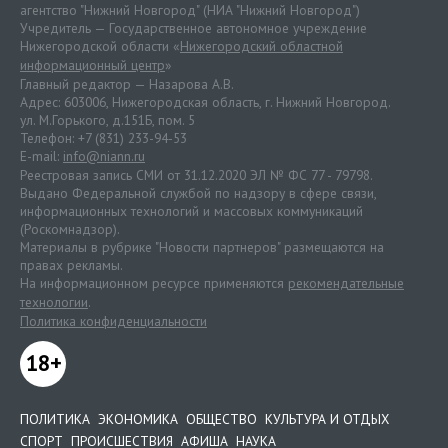
агентство "Нижний Новгород" (НИА "Нижний Новгород")
Учредитель — Государственное автономное учреждение
Нижегородской области «
Нижегородский областной
информационный центр
»
Главный редактор — Назарова А.В.
Адрес: 603006, Нижегородская область, г. Нижний Новгород.
ул. М.Горького, д.151Б, пом. 5
Телефон: +7 (831) 233-94-53
E-mail:
info@niann.ru
Реестровая запись СМИ от 31.12.2020 ЭЛ № ФС 77 - 79798.
Выдано Федеральной службой по надзору в сфере связи,
информационных технологий и массовых коммуникаций
(Роскомнадзор).
Материалы в рубрике "Новости партнеров" размещаются на
правах рекламы.
На информационном ресурсе применяются
рекомендательные
технологии
.
Политика конфиденциальности
18+
ПОЛИТИКА
ЭКОНОМИКА
ОБЩЕСТВО
КУЛЬТУРА И ОТДЫХ
СПОРТ
ПРОИСШЕСТВИЯ
АФИША
НАУКА