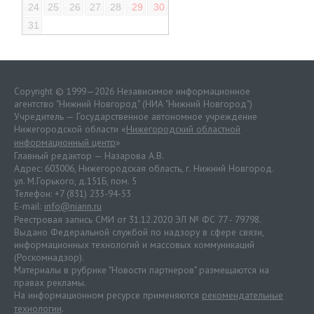
24
25
26
27
28
29
30
31
Copyright © 1999—2026 Независимое информационное
агентство "Нижний Новгород" (НИА "Нижний Новгород")
Учредитель — Государственное автономное учреждение
Нижегородской области «
Нижегородский областной
информационный центр
»
Главный редактор — Назарова А.В.
Адрес: 603006, Нижегородская область, г. Нижний Новгород.
ул. М.Горького, д.151Б, пом. 5
Телефон: +7 (831) 233-94-53
E-mail:
info@niann.ru
Реестровая запись СМИ от 31.12.2020 ЭЛ № ФС 77 - 79798.
Выдано Федеральной службой по надзору в сфере связи,
информационных технологий и массовых коммуникаций
(Роскомнадзор).
Материалы в рубрике "Новости партнеров" размещаются на
правах рекламы.
На информационном ресурсе применяются
рекомендательные
технологии
.