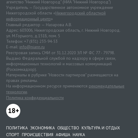
агентство "Нижний Новгород" (НИА "Нижний Новгород")
Учредитель — Государственное автономное учреждение
Нижегородской области «
Нижегородский областной
информационный центр
»
Главный редактор — Назарова А.В.
Адрес: 603006, Нижегородская область, г. Нижний Новгород.
ул. М.Горького, д.151Б, пом. 5
Телефон: +7 (831) 233-94-53
E-mail:
info@niann.ru
Реестровая запись СМИ от 31.12.2020 ЭЛ № ФС 77 - 79798.
Выдано Федеральной службой по надзору в сфере связи,
информационных технологий и массовых коммуникаций
(Роскомнадзор).
Материалы в рубрике "Новости партнеров" размещаются на
правах рекламы.
На информационном ресурсе применяются
рекомендательные
технологии
.
Политика конфиденциальности
18+
ПОЛИТИКА
ЭКОНОМИКА
ОБЩЕСТВО
КУЛЬТУРА И ОТДЫХ
СПОРТ
ПРОИСШЕСТВИЯ
АФИША
НАУКА