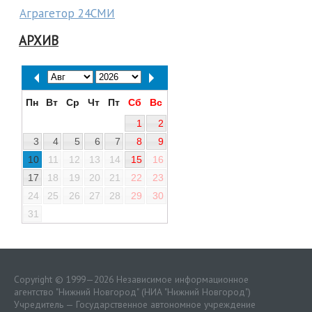
Аграгетор 24СМИ
АРХИВ
Пн
Вт
Ср
Чт
Пт
Сб
Вс
1
2
3
4
5
6
7
8
9
10
11
12
13
14
15
16
17
18
19
20
21
22
23
24
25
26
27
28
29
30
31
Copyright © 1999—2026 Независимое информационное
агентство "Нижний Новгород" (НИА "Нижний Новгород")
Учредитель — Государственное автономное учреждение