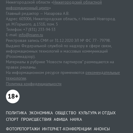
Нижегородской области «
Нижегородский областной
информационный центр
»
Главный редактор — Назарова А.В.
Адрес: 603006, Нижегородская область, г. Нижний Новгород.
ул. М.Горького, д.151Б, пом. 5
Телефон: +7 (831) 233-94-53
E-mail:
info@niann.ru
Реестровая запись СМИ от 31.12.2020 ЭЛ № ФС 77 - 79798.
Выдано Федеральной службой по надзору в сфере связи,
информационных технологий и массовых коммуникаций
(Роскомнадзор).
Материалы в рубрике "Новости партнеров" размещаются на
правах рекламы.
На информационном ресурсе применяются
рекомендательные
технологии
.
Политика конфиденциальности
18+
ПОЛИТИКА
ЭКОНОМИКА
ОБЩЕСТВО
КУЛЬТУРА И ОТДЫХ
СПОРТ
ПРОИСШЕСТВИЯ
АФИША
НАУКА
ФОТОРЕПОРТАЖИ
ИНТЕРНЕТ-КОНФЕРЕНЦИИ
АНОНСЫ