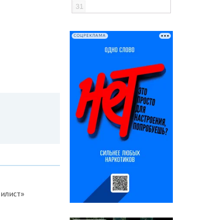
31
СОЦРЕКЛАМА
билист»