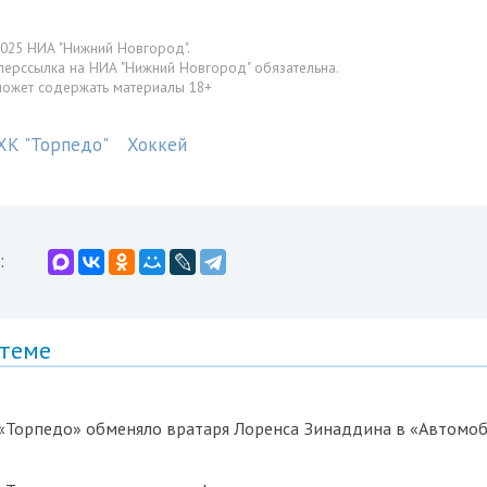
025 НИА "Нижний Новгород".
перссылка на НИА "Нижний Новгород" обязательна.
может содержать материалы 18+
ХК "Торпедо"
Хоккей
:
 теме
«Торпедо» обменяло вратаря Лоренса Зинаддина в «Автомо