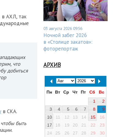
 в АХЛ, так
ждународные
03 августа 2026 09:56
Ночной забег 2026
в «Столице закатов»:
фоторепортаж
нападающих
ерим, что
АРХИВ
убу добиться
тор
Пн
Вт
Ср
Чт
Пт
Сб
Вс
1
2
3
4
5
6
7
8
9
у
в СКА.
10
11
12
13
14
15
16
 чтобы быть
17
18
19
20
21
22
23
ации.
24
25
26
27
28
29
30