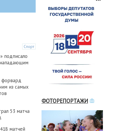
Спорт
» подписало
 нападающим
а форвард
ним из самых
тов
ФОТОРЕПОРТАЖИ
грал 53 матча
.
 418 матчей