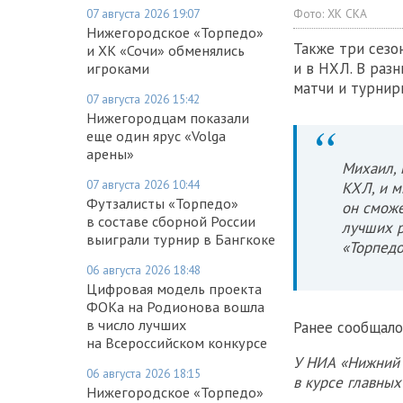
Фото:
ХК СКА
07 августа 2026 19:07
Нижегородское «Торпедо»
Также три сезо
и ХК «Сочи» обменялись
и в НХЛ. В раз
игроками
матчи и турнир
07 августа 2026 15:42
Нижегородцам показали
еще один ярус «Volga
арены»
Михаил, 
07 августа 2026 10:44
КХЛ, и м
Футзалисты «Торпедо»
он сможе
в составе сборной России
лучших р
выиграли турнир в Бангкоке
«Торпедо
06 августа 2026 18:48
Цифровая модель проекта
ФОКа на Родионова вошла
в число лучших
Ранее сообщало
на Всероссийском конкурсе
У НИА «Нижний 
06 августа 2026 18:15
в курсе главны
Нижегородское «Торпедо»