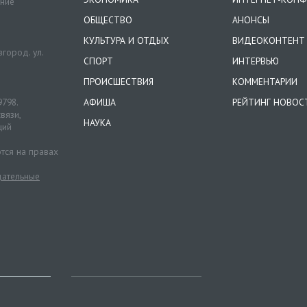
ение
ОБЩЕСТВО
АНОНСЫ
КУЛЬТУРА И ОТДЫХ
ВИДЕОКОНТЕНТ
город. ул.
СПОРТ
ИНТЕРВЬЮ
ПРОИСШЕСТВИЯ
КОММЕНТАРИИ
9798.
АФИША
РЕЙТИНГ НОВОС
вязи,
НАУКА
ций
тся на правах
ательные