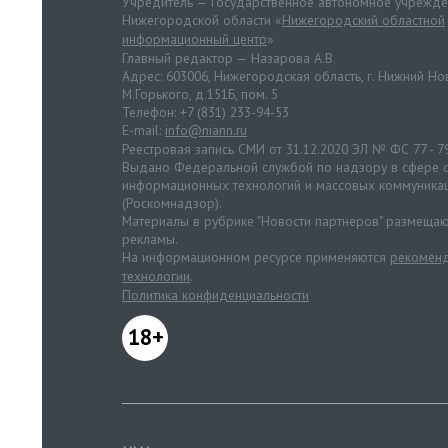
Учредитель — Государственное автономное учрежд
Нижегородской области «
Нижегородский областной
информационный центр
»
Главный редактор — Назарова А.В.
Адрес: 603006, Нижегородская область, г. Нижний Нов
М.Горького, д.151Б, пом. 5
Телефон: +7 (831) 233-94-53
E-mail:
info@niann.ru
Реестровая запись СМИ от 31.12.2020 ЭЛ № ФС 77 - 7
Выдано Федеральной службой по надзору в сфере с
информационных технологий и массовых коммуника
(Роскомнадзор).
Материалы в рубрике "Новости партнеров" размещаю
рекламы.
На информационном ресурсе применяются
рекоменд
технологии
.
Политика конфиденциальности
18+