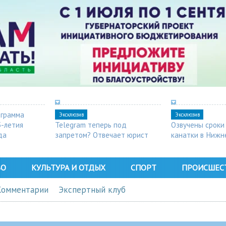
ограмма
Эксклюзив
Эксклюзив
5-летия
Telegram теперь под
Озвучены сроки
да
запретом? Отвечает юрист
канатки в Нижн
ВО
КУЛЬТУРА И ОТДЫХ
СПОРТ
ПРОИСШЕС
Комментарии
Экспертный клуб