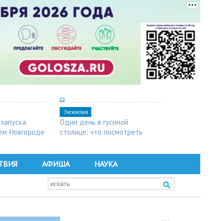
Эксклюзив
 запуска
Один день в гусиной
ем Новгороде
столице: что посмотреть
в Арзамасе
ТВИЯ
АФИША
НАУКА