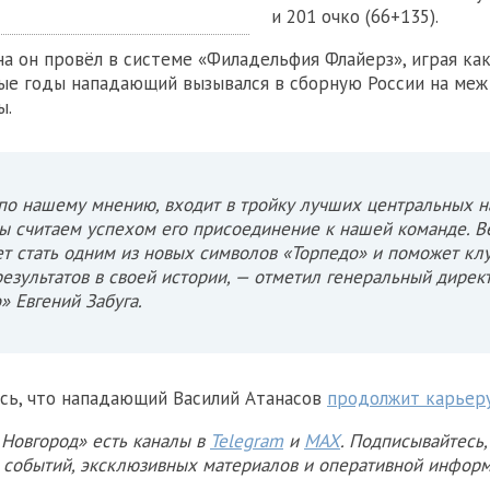
и 201 очко (66+135).
на он провёл в системе «Филадельфия Флайерз», играя как
ные годы нападающий вызывался в сборную России на ме
ы.
по нашему мнению, входит в тройку лучших центральных 
ы считаем успехом его присоединение к нашей команде. В
т стать одним из новых символов «Торпедо» и поможет кл
езультатов в своей истории, — отметил генеральный дирек
» Евгений Забуга.
сь, что нападающий Василий Атанасов
продолжит карьер
Новгород» есть каналы в
Telegram
и
MAX
. Подписывайтесь,
х событий, эксклюзивных материалов и оперативной информ