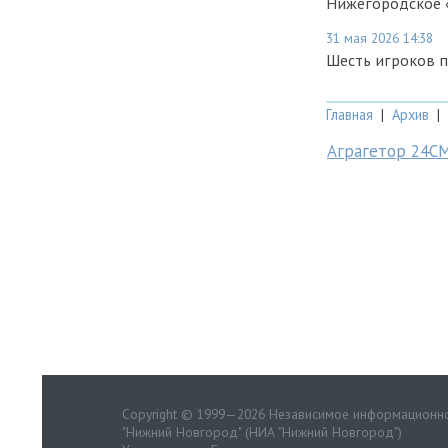
Нижегородское 
31 мая 2026 14:38
Шесть игроков 
Главная
|
Архив
|
Аграгетор 24С
Copyright © 1999—2026 Независимое информационно
"Нижний Новгород" (НИА "Нижний Новгород")