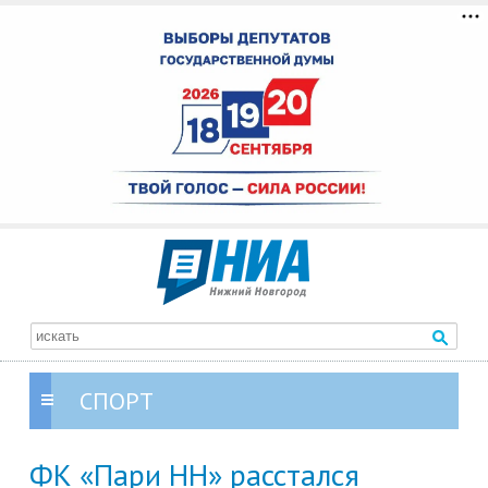
СПОРТ
ФК «Пари НН» расстался