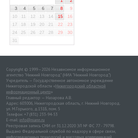
1
2
3
4
5
6
7
8
9
10
11
12
13
14
15
16
17
18
19
20
21
22
23
24
25
26
27
28
29
30
31
Copyright © 1999—2026 Независимое информационное
агентство "Нижний Новгород" (НИА "Нижний Новгород")
Учредитель — Государственное автономное учреждение
Нижегородской области «
Нижегородский областной
информационный центр
»
Главный редактор — Назарова А.В.
Адрес: 603006, Нижегородская область, г. Нижний Новгород.
ул. М.Горького, д.151Б, пом. 5
Телефон: +7 (831) 233-94-53
E-mail:
info@niann.ru
Реестровая запись СМИ от 31.12.2020 ЭЛ № ФС 77 - 79798.
Выдано Федеральной службой по надзору в сфере связи,
информационных технологий и массовых коммуникаций