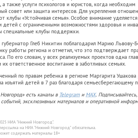
 а также услуги психологов и юристов, когда необходим
ый совет или защита интересов. Для укрепления отношен
т клубы «Устойчивая семья». Особое внимание уделяется
 детей с ограниченными возможностями здоровья и инв
ы специальные клубы поддержки.
 губернатор Глеб Никитин поблагодарил Марию Львову-Б
нку работы региона и отметил, что это подтверждает пр
са. По его словам, у всех реализуемых проектов одна гла
и их ответственное воспитание в заботливых семьях.
ченный по правам ребенка в регионе Маргарита Ушакова
ла изъятий детей в 7 раз благодаря семьесберегающему 
Новгород» есть каналы в
Telegram
и
MAX
. Подписывайтесь,
х событий, эксклюзивных материалов и оперативной информ
025 НИА "Нижний Новгород".
перссылка на НИА "Нижний Новгород" обязательна.
может содержать материалы 18+