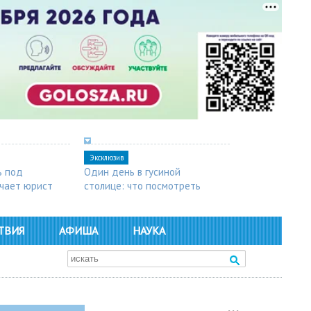
Эксклюзив
ь под
Один день в гусиной
чает юрист
столице: что посмотреть
в Арзамасе
ТВИЯ
АФИША
НАУКА