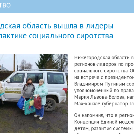
ТВО
дская область вышла в лидеры
актике социального сиротства
Нижегородская область в
регионов-лидеров по пр
социального сиротства. О
на встрече с президенто
Владимиром Путиным со
уполномоченный по права
Мария Львова-Белова, нап
Max-канале губернатор Гл
Он напомнил, что в регио
Концепция Единой модел
детям, развития системы