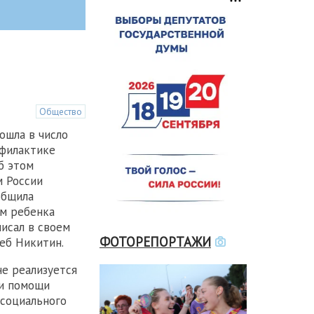
Общество
ошла в число
офилактике
б этом
м России
общила
м ребенка
исал в своем
ФОТОРЕПОРТАЖИ
еб Никитин.
не реализуется
и помощи
 социального