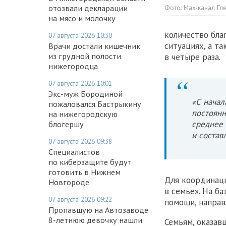
Фото:
Max-канал Гл
отозвали декларации
на мясо и молочку
количество бла
07 августа 2026 10:30
ситуациях, а т
Врачи достали кишечник
из грудной полости
в четыре раза.
нижегородца
07 августа 2026 10:01
Экс-муж Бородиной
«С начал
пожаловался Бастрыкину
постоянн
на нижегородскую
среднее 
блогершу
и состав
07 августа 2026 09:38
Специалистов
по киберзащите будут
готовить в Нижнем
Для координаци
Новгороде
в семье». На б
07 августа 2026 09:22
помощи, направ
Пропавшую на Автозаводе
8-летнюю девочку нашли
Семьям, оказав