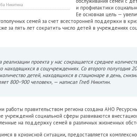
обслуживания семей с де
еба Никитина
и профилактики социальн
Ее основная цель — увели
гополучных семей за счет всесторонней поддержки в кри
акже за пять лет сократить число детей в учреждениях с
а реализации проекта у нас сокращается среднее количеств
о находящихся в соцучреждениях. Со второго полугодия 20
количество детей, находящихся в стационаре в день, снизи
ляет 800−900 человек», — написал Глеб Никитин.
и работы правительством региона создана АНО Ресурсн
азе учреждений социальной сферы развиваются внестаци
ленные на поддержку семей в различных жизненных обст
шимся в кризисной ситуации, предоставляется комплексн