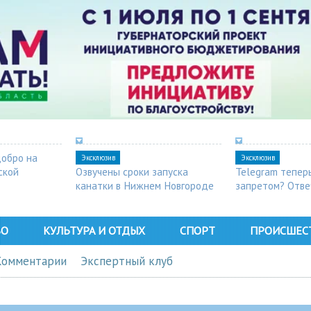
добро на
Эксклюзив
Эксклюзив
ской
Озвучены сроки запуска
Telegram тепер
канатки в Нижнем Новгороде
запретом? Отве
ВО
КУЛЬТУРА И ОТДЫХ
СПОРТ
ПРОИСШЕС
Комментарии
Экспертный клуб