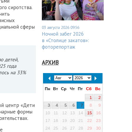
тьми
ого сиротства.
чить
зисных
оциальной сферы
03 августа 2026 09:56
Ночной забег 2026
в «Столице закатов»:
фоторепортаж
о детей,
АРХИВ
25 года
лось на 33%
Пн
Вт
Ср
Чт
Пт
Сб
Вс
1
2
ый центр «Дети
3
4
5
6
7
8
9
онарные формы
10
11
12
13
14
15
16
оятельствах.
17
18
19
20
21
22
23
24
25
26
27
28
29
30
ое