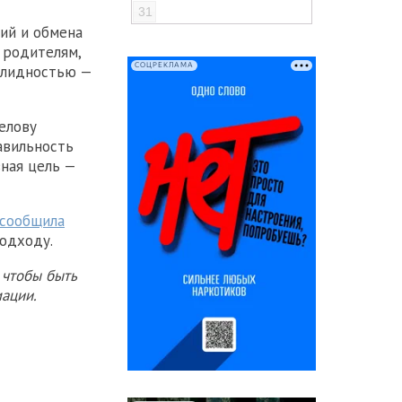
31
ий и обмена
 родителям,
СОЦРЕКЛАМА
алидностью —
елову
авильность
вная цель —
сообщила
подходу.
 чтобы быть
ации.