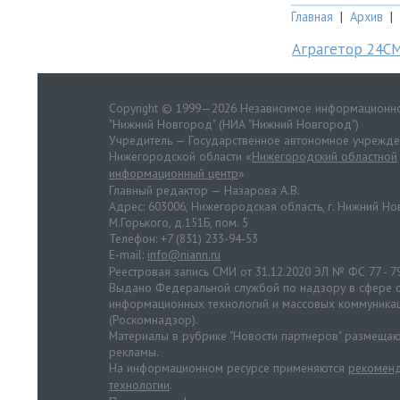
Главная
|
Архив
|
Аграгетор 24С
Copyright © 1999—2026 Независимое информационно
"Нижний Новгород" (НИА "Нижний Новгород")
Учредитель — Государственное автономное учрежд
Нижегородской области «
Нижегородский областной
информационный центр
»
Главный редактор — Назарова А.В.
Адрес: 603006, Нижегородская область, г. Нижний Нов
М.Горького, д.151Б, пом. 5
Телефон: +7 (831) 233-94-53
E-mail:
info@niann.ru
Реестровая запись СМИ от 31.12.2020 ЭЛ № ФС 77 - 7
Выдано Федеральной службой по надзору в сфере с
информационных технологий и массовых коммуника
(Роскомнадзор).
Материалы в рубрике "Новости партнеров" размещаю
рекламы.
На информационном ресурсе применяются
рекоменд
технологии
.