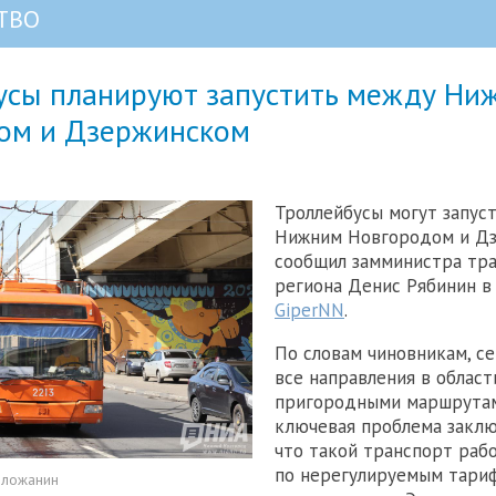
ТВО
усы планируют запустить между Ни
ом и Дзержинском
Троллейбусы могут запус
Нижним Новгородом и Дз
сообщил замминистра тр
региона Денис Рябинин в
GiperNN
.
По словам чиновникам, с
все направления в облас
пригородными маршрутам
ключевая проблема заклю
что такой транспорт раб
по нерегулируемым тариф
оложанин