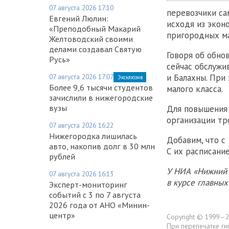
07 августа 2026 17:10
перевозчики са
Евгений Люлин:
исходя из экон
«Преподобный Макарий
пригородных ма
Желтоводский своими
делами создавал Святую
Говоря об обно
Русь»
сейчас обслужи
и Балахны. При
07 августа 2026 17:07
Эксклюзив
Более 9,6 тысячи студентов
малого класса.
зачислили в нижегородские
вузы
Для повышения 
организации тр
07 августа 2026 16:22
Нижегородка лишилась
Добавим, что с
авто, накопив долг в 30 млн
С их расписани
рублей
У НИА «Нижний 
07 августа 2026 16:13
в курсе главны
Эксперт-мониторинг
событий с 3 по 7 августа
2026 года от АНО «Минин-
центр»
Copyright © 1999—2
При перепечатке ги