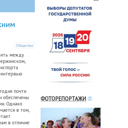
жним
Общество
тить между
ержинском,
анспорта
 интервью
егодня почти
ти обеспечены
ФОТОРЕПОРТАЖИ
и. Однако
чается в том,
отает
ам в отличие