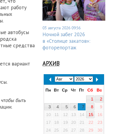
ет, что
вают работу
льных
ы.
03 августа 2026 09:56
вые автобусы
Ночной забег 2026
ородска
в «Столице закатов»:
ртные средства
фоторепортаж
АРХИВ
ется вариант
сы.
Пн
Вт
Ср
Чт
Пт
Сб
Вс
1
2
 чтобы быть
ации.
3
4
5
6
7
8
9
10
11
12
13
14
15
16
17
18
19
20
21
22
23
24
25
26
27
28
29
30