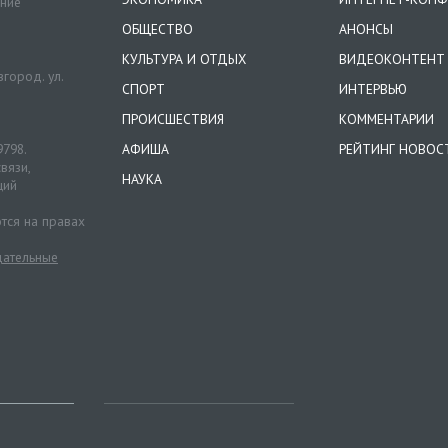
ение
ОБЩЕСТВО
АНОНСЫ
КУЛЬТУРА И ОТДЫХ
ВИДЕОКОНТЕНТ
город. ул.
СПОРТ
ИНТЕРВЬЮ
ПРОИСШЕСТВИЯ
КОММЕНТАРИИ
9798.
АФИША
РЕЙТИНГ НОВОС
вязи,
НАУКА
ций
тся на правах
ательные