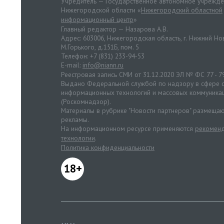
Учредитель — Государственное автономное учрежд
Нижегородской области «
Нижегородский областной
информационный центр
»
Главный редактор — Назарова А.В.
Адрес: 603006, Нижегородская область, г. Нижний Нов
М.Горького, д.151Б, пом. 5
Телефон: +7 (831) 233-94-53
E-mail:
info@niann.ru
Реестровая запись СМИ от 31.12.2020 ЭЛ № ФС 77 - 7
Выдано Федеральной службой по надзору в сфере с
информационных технологий и массовых коммуника
(Роскомнадзор).
Материалы в рубрике "Новости партнеров" размещаю
рекламы.
На информационном ресурсе применяются
рекоменд
технологии
.
Политика конфиденциальности
18+