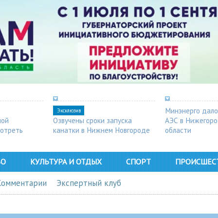
Минэнерго дало
Эксклюзив
ной
Озвучены сроки запуска
АЭС в Нижегор
мотреть
канатки в Нижнем Новгороде
области
ВО
КУЛЬТУРА И ОТДЫХ
СПОРТ
ПРОИСШЕС
Комментарии
Экспертный клуб