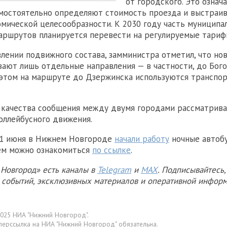
от городского. Это означа
мостоятельно определяют стоимость проезда и выстраи
омической целесообразности. К 2030 году часть муниципа
ршрутов планируется перевести на регулируемые тариф
влении подвижного состава, замминистра отметил, что но
вают лишь отдельные направления — в частности, до Бог
 этом на маршруте до Дзержинска используются транспо
качества сообщения между двумя городами рассматрива
оллейбусного движения.
 1 июня в Нижнем Новгороде
начали работу
ночные автобу
ем можно ознакомиться
по ссылке
.
Новгород» есть каналы в
Telegram
и
MAX
. Подписывайтесь,
х событий, эксклюзивных материалов и оперативной информ
025 НИА "Нижний Новгород".
перссылка на НИА "Нижний Новгород" обязательна.