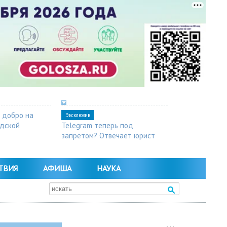
 добро на
Эксклюзив
одской
Telegram теперь под
запретом? Отвечает юрист
ТВИЯ
АФИША
НАУКА