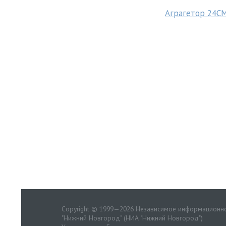
Аграгетор 24С
Copyright © 1999—2026 Независимое информационно
"Нижний Новгород" (НИА "Нижний Новгород")