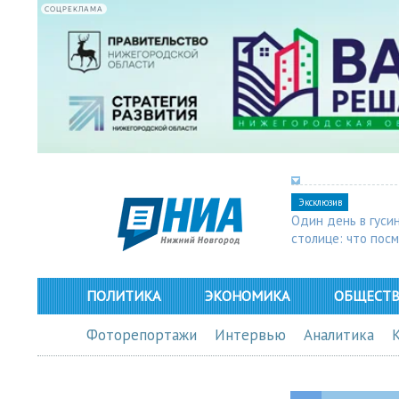
СОЦРЕКЛАМА
Эксклюзив
Один день в гуси
столице: что пос
в Арзамасе
ПОЛИТИКА
ЭКОНОМИКА
ОБЩЕСТ
Фоторепортажи
Интервью
Аналитика