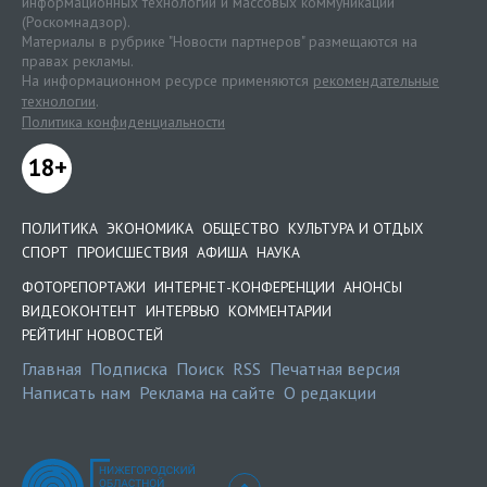
информационных технологий и массовых коммуникаций
(Роскомнадзор).
Материалы в рубрике "Новости партнеров" размещаются на
правах рекламы.
На информационном ресурсе применяются
рекомендательные
технологии
.
Политика конфиденциальности
18+
ПОЛИТИКА
ЭКОНОМИКА
ОБЩЕСТВО
КУЛЬТУРА И ОТДЫХ
СПОРТ
ПРОИСШЕСТВИЯ
АФИША
НАУКА
ФОТОРЕПОРТАЖИ
ИНТЕРНЕТ-КОНФЕРЕНЦИИ
АНОНСЫ
ВИДЕОКОНТЕНТ
ИНТЕРВЬЮ
КОММЕНТАРИИ
РЕЙТИНГ НОВОСТЕЙ
Главная
Подписка
Поиск
RSS
Печатная версия
Написать нам
Реклама на сайте
О редакции