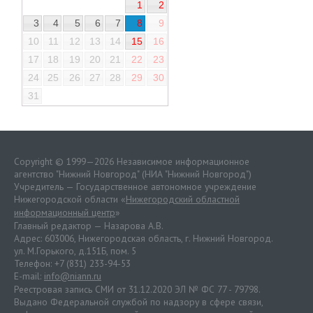
1
2
3
4
5
6
7
8
9
10
11
12
13
14
15
16
17
18
19
20
21
22
23
24
25
26
27
28
29
30
31
Copyright © 1999—2026 Независимое информационное
агентство "Нижний Новгород" (НИА "Нижний Новгород")
Учредитель — Государственное автономное учреждение
Нижегородской области «
Нижегородский областной
информационный центр
»
Главный редактор — Назарова А.В.
Адрес: 603006, Нижегородская область, г. Нижний Новгород.
ул. М.Горького, д.151Б, пом. 5
Телефон: +7 (831) 233-94-53
E-mail:
info@niann.ru
Реестровая запись СМИ от 31.12.2020 ЭЛ № ФС 77 - 79798.
Выдано Федеральной службой по надзору в сфере связи,