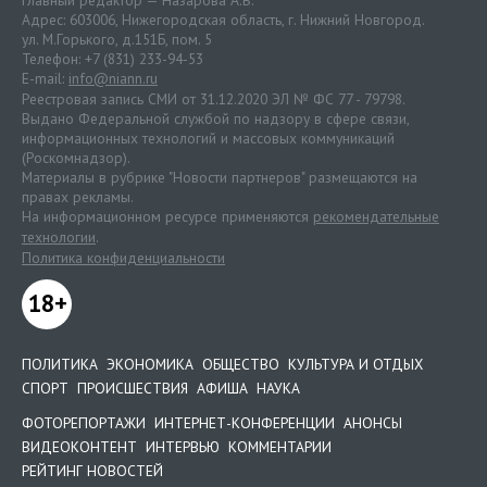
Главный редактор — Назарова А.В.
Адрес: 603006, Нижегородская область, г. Нижний Новгород.
ул. М.Горького, д.151Б, пом. 5
Телефон: +7 (831) 233-94-53
E-mail:
info@niann.ru
Реестровая запись СМИ от 31.12.2020 ЭЛ № ФС 77 - 79798.
Выдано Федеральной службой по надзору в сфере связи,
информационных технологий и массовых коммуникаций
(Роскомнадзор).
Материалы в рубрике "Новости партнеров" размещаются на
правах рекламы.
На информационном ресурсе применяются
рекомендательные
технологии
.
Политика конфиденциальности
18+
ПОЛИТИКА
ЭКОНОМИКА
ОБЩЕСТВО
КУЛЬТУРА И ОТДЫХ
СПОРТ
ПРОИСШЕСТВИЯ
АФИША
НАУКА
ФОТОРЕПОРТАЖИ
ИНТЕРНЕТ-КОНФЕРЕНЦИИ
АНОНСЫ
ВИДЕОКОНТЕНТ
ИНТЕРВЬЮ
КОММЕНТАРИИ
РЕЙТИНГ НОВОСТЕЙ