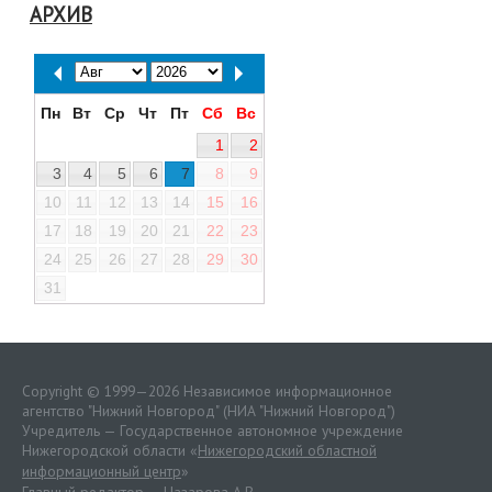
АРХИВ
Пн
Вт
Ср
Чт
Пт
Сб
Вс
1
2
3
4
5
6
7
8
9
10
11
12
13
14
15
16
17
18
19
20
21
22
23
24
25
26
27
28
29
30
31
Copyright © 1999—2026 Независимое информационное
агентство "Нижний Новгород" (НИА "Нижний Новгород")
Учредитель — Государственное автономное учреждение
Нижегородской области «
Нижегородский областной
информационный центр
»