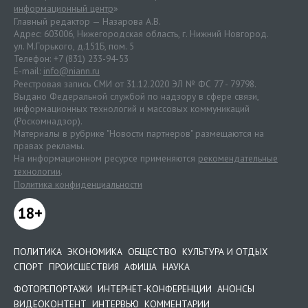
информационный центр
»
Главный редактор — Назарова А.В.
Адрес: 603006, Нижегородская область, г. Нижний Новгород.
ул. М.Горького, д.151Б, пом. 5
Телефон: +7 (831) 233-94-53
E-mail:
info@niann.ru
Реестровая запись СМИ от 31.12.2020 ЭЛ № ФС 77 - 79798.
Выдано Федеральной службой по надзору в сфере связи,
информационных технологий и массовых коммуникаций
(Роскомнадзор).
Материалы в рубрике "Новости партнеров" размещаются на
правах рекламы.
На информационном ресурсе применяются
рекомендательные
технологии
.
Политика конфиденциальности
18+
ПОЛИТИКА
ЭКОНОМИКА
ОБЩЕСТВО
КУЛЬТУРА И ОТДЫХ
СПОРТ
ПРОИСШЕСТВИЯ
АФИША
НАУКА
ФОТОРЕПОРТАЖИ
ИНТЕРНЕТ-КОНФЕРЕНЦИИ
АНОНСЫ
ВИДЕОКОНТЕНТ
ИНТЕРВЬЮ
КОММЕНТАРИИ