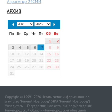
Аграгетор 24СМИ
АРХИВ
Пн
Вт
Ср
Чт
Пт
Сб
Вс
1
2
3
4
5
6
7
8
9
10
11
12
13
14
15
16
17
18
19
20
21
22
23
24
25
26
27
28
29
30
31
Copyright © 1999—2026 Независимое информационное
агентство "Нижний Новгород" (НИА "Нижний Новгород")
Учредитель — Государственное автономное учреждение
Нижегородской области «
Нижегородский областной