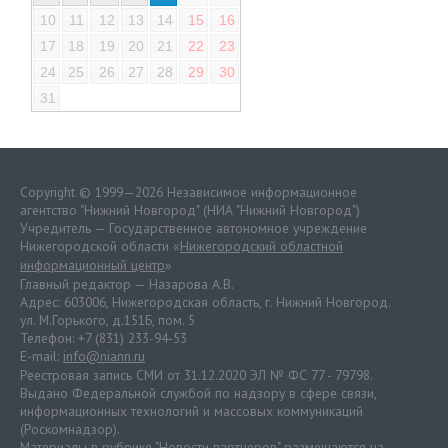
10
11
12
13
14
15
16
17
18
19
20
21
22
23
24
25
26
27
28
29
30
31
Copyright © 1999—2026 Независимое информационное
агентство "Нижний Новгород" (НИА "Нижний Новгород")
Учредитель — Государственное автономное учреждение
Нижегородской области «
Нижегородский областной
информационный центр
»
Главный редактор — Назарова А.В.
Адрес: 603006, Нижегородская область, г. Нижний Новгород.
ул. М.Горького, д.151Б, пом. 5
Телефон: +7 (831) 233-94-53
E-mail:
info@niann.ru
Реестровая запись СМИ от 31.12.2020 ЭЛ № ФС 77 - 79798.
Выдано Федеральной службой по надзору в сфере связи,
информационных технологий и массовых коммуникаций
(Роскомнадзор).
Материалы в рубрике "Новости партнеров" размещаются на