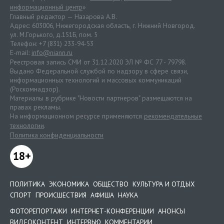
информационный центр
»
Главный редактор — Назарова А.В.
Адрес: 603006, Нижегородская область, г. Нижний Новгород.
ул. М.Горького, д.151Б, пом. 5
Телефон: +7 (831) 233-94-53
E-mail:
info@niann.ru
Реестровая запись СМИ от 31.12.2020 ЭЛ № ФС 77 - 79798.
Выдано Федеральной службой по надзору в сфере связи,
информационных технологий и массовых коммуникаций
(Роскомнадзор).
Материалы в рубрике "Новости партнеров" размещаются на
правах рекламы.
На информационном ресурсе применяются
рекомендательные
технологии
.
Политика конфиденциальности
18+
ПОЛИТИКА
ЭКОНОМИКА
ОБЩЕСТВО
КУЛЬТУРА И ОТДЫХ
СПОРТ
ПРОИСШЕСТВИЯ
АФИША
НАУКА
ФОТОРЕПОРТАЖИ
ИНТЕРНЕТ-КОНФЕРЕНЦИИ
АНОНСЫ
ВИДЕОКОНТЕНТ
ИНТЕРВЬЮ
КОММЕНТАРИИ