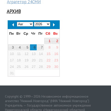
Аграгетор 24СМИ
АРХИВ
Пн
Вт
Ср
Чт
Пт
Сб
Вс
1
2
3
4
5
6
7
8
9
10
11
12
13
14
15
16
17
18
19
20
21
22
23
24
25
26
27
28
29
30
31
Copyright © 1999—2026 Независимое информационное
агентство "Нижний Новгород" (НИА "Нижний Новгород")
Учредитель — Государственное автономное учреждение
Нижегородской области «
Нижегородский областной