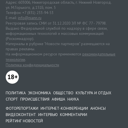
Адрес: 603006, Нижегородская область, г. Нижний Новгород.
ул. М.Горького, д.151Б, пом. 5
Телефон: +7 (831) 233-94-53
E-mail:
info@niann.ru
Реестровая запись СМИ от 31.12.2020 ЭЛ № ФС 77 - 79798.
Выдано Федеральной службой по надзору в сфере связи,
информационных технологий и массовых коммуникаций
(Роскомнадзор).
Материалы в рубрике "Новости партнеров" размещаются на
правах рекламы.
На информационном ресурсе применяются
рекомендательные
технологии
.
Политика конфиденциальности
18+
ПОЛИТИКА
ЭКОНОМИКА
ОБЩЕСТВО
КУЛЬТУРА И ОТДЫХ
СПОРТ
ПРОИСШЕСТВИЯ
АФИША
НАУКА
ФОТОРЕПОРТАЖИ
ИНТЕРНЕТ-КОНФЕРЕНЦИИ
АНОНСЫ
ВИДЕОКОНТЕНТ
ИНТЕРВЬЮ
КОММЕНТАРИИ
РЕЙТИНГ НОВОСТЕЙ