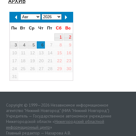
АРХИВ
Пн
Вт
Ср
Чт
Пт
Сб
Вс
1
2
3
4
5
6
7
8
9
10
11
12
13
14
15
16
17
18
19
20
21
22
23
24
25
26
27
28
29
30
31
Copyright © 1999—2026 Независимое информационное
агентство "Нижний Новгород" (НИА "Нижний Новгород")
Учредитель — Государственное автономное учреждение
Нижегородской области «
Нижегородский областной
информационный центр
»
Главный редактор — Назарова А.В.