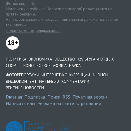
(Роскомнадзор).
Материалы в рубрике "Новости партнеров" размещаются на
правах рекламы.
На информационном ресурсе применяются
рекомендательные
технологии
.
Политика конфиденциальности
18+
ПОЛИТИКА
ЭКОНОМИКА
ОБЩЕСТВО
КУЛЬТУРА И ОТДЫХ
СПОРТ
ПРОИСШЕСТВИЯ
АФИША
НАУКА
ФОТОРЕПОРТАЖИ
ИНТЕРНЕТ-КОНФЕРЕНЦИИ
АНОНСЫ
ВИДЕОКОНТЕНТ
ИНТЕРВЬЮ
КОММЕНТАРИИ
РЕЙТИНГ НОВОСТЕЙ
Главная
Подписка
Поиск
RSS
Печатная версия
Написать нам
Реклама на сайте
О редакции