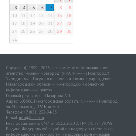
3
4
5
6
7
8
9
10
11
12
13
14
15
16
17
18
19
20
21
22
23
24
25
26
27
28
29
30
31
Copyright © 1999—2026 Независимое информационное
агентство "Нижний Новгород" (НИА "Нижний Новгород")
Учредитель — Государственное автономное учреждение
Нижегородской области «
Нижегородский областной
информационный центр
»
Главный редактор — Назарова А.В.
Адрес: 603006, Нижегородская область, г. Нижний Новгород.
ул. М.Горького, д.151Б, пом. 5
Телефон: +7 (831) 233-94-53
E-mail:
info@niann.ru
Реестровая запись СМИ от 31.12.2020 ЭЛ № ФС 77 - 79798.
Выдано Федеральной службой по надзору в сфере связи,
информационных технологий и массовых коммуникаций