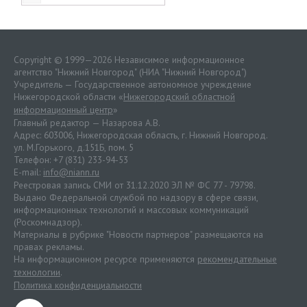
Copyright © 1999—2026 Независимое информационное
агентство "Нижний Новгород" (НИА "Нижний Новгород")
Учредитель — Государственное автономное учреждение
Нижегородской области «
Нижегородский областной
информационный центр
»
Главный редактор — Назарова А.В.
Адрес: 603006, Нижегородская область, г. Нижний Новгород.
ул. М.Горького, д.151Б, пом. 5
Телефон: +7 (831) 233-94-53
E-mail:
info@niann.ru
Реестровая запись СМИ от 31.12.2020 ЭЛ № ФС 77 - 79798.
Выдано Федеральной службой по надзору в сфере связи,
информационных технологий и массовых коммуникаций
(Роскомнадзор).
Материалы в рубрике "Новости партнеров" размещаются на
правах рекламы.
На информационном ресурсе применяются
рекомендательные
технологии
.
Политика конфиденциальности