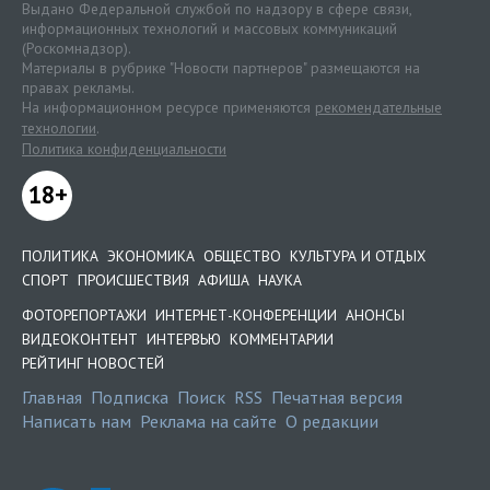
Выдано Федеральной службой по надзору в сфере связи,
информационных технологий и массовых коммуникаций
(Роскомнадзор).
Материалы в рубрике "Новости партнеров" размещаются на
правах рекламы.
На информационном ресурсе применяются
рекомендательные
технологии
.
Политика конфиденциальности
18+
ПОЛИТИКА
ЭКОНОМИКА
ОБЩЕСТВО
КУЛЬТУРА И ОТДЫХ
СПОРТ
ПРОИСШЕСТВИЯ
АФИША
НАУКА
ФОТОРЕПОРТАЖИ
ИНТЕРНЕТ-КОНФЕРЕНЦИИ
АНОНСЫ
ВИДЕОКОНТЕНТ
ИНТЕРВЬЮ
КОММЕНТАРИИ
РЕЙТИНГ НОВОСТЕЙ
Главная
Подписка
Поиск
RSS
Печатная версия
Написать нам
Реклама на сайте
О редакции