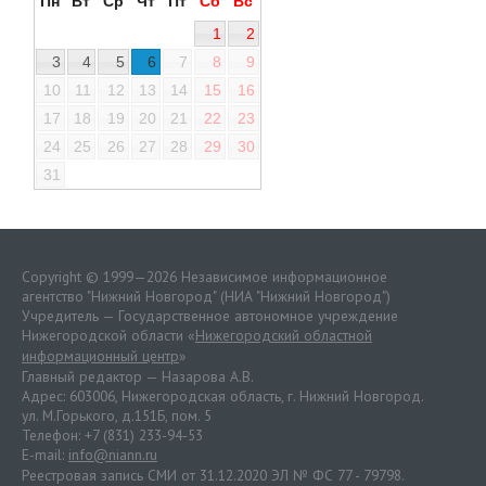
Пн
Вт
Ср
Чт
Пт
Сб
Вс
1
2
3
4
5
6
7
8
9
10
11
12
13
14
15
16
17
18
19
20
21
22
23
24
25
26
27
28
29
30
31
Copyright © 1999—2026 Независимое информационное
агентство "Нижний Новгород" (НИА "Нижний Новгород")
Учредитель — Государственное автономное учреждение
Нижегородской области «
Нижегородский областной
информационный центр
»
Главный редактор — Назарова А.В.
Адрес: 603006, Нижегородская область, г. Нижний Новгород.
ул. М.Горького, д.151Б, пом. 5
Телефон: +7 (831) 233-94-53
E-mail:
info@niann.ru
Реестровая запись СМИ от 31.12.2020 ЭЛ № ФС 77 - 79798.