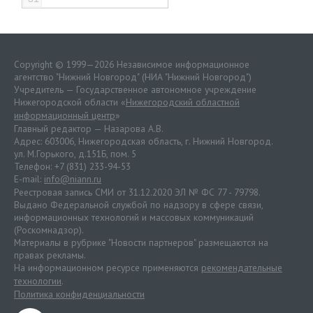
Copyright © 1999—2026 Независимое информационное
агентство "Нижний Новгород" (НИА "Нижний Новгород")
Учредитель — Государственное автономное учреждение
Нижегородской области «
Нижегородский областной
информационный центр
»
Главный редактор — Назарова А.В.
Адрес: 603006, Нижегородская область, г. Нижний Новгород.
ул. М.Горького, д.151Б, пом. 5
Телефон: +7 (831) 233-94-53
E-mail:
info@niann.ru
Реестровая запись СМИ от 31.12.2020 ЭЛ № ФС 77 - 79798.
Выдано Федеральной службой по надзору в сфере связи,
информационных технологий и массовых коммуникаций
(Роскомнадзор).
Материалы в рубрике "Новости партнеров" размещаются на
правах рекламы.
На информационном ресурсе применяются
рекомендательные
технологии
.
Политика конфиденциальности