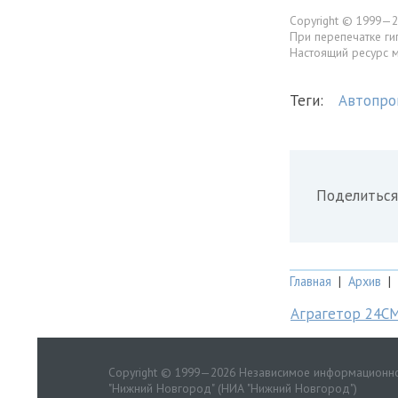
Copyright © 1999—2
При перепечатке ги
Настоящий ресурс 
Теги:
Автопро
Поделиться
Главная
|
Архив
|
Аграгетор 24С
Copyright © 1999—2026 Независимое информационно
"Нижний Новгород" (НИА "Нижний Новгород")