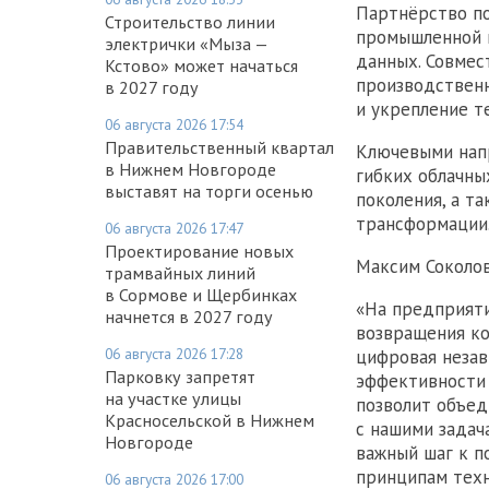
Партнёрство по
Строительство линии
промышленной 
электрички «Мыза —
данных. Совмес
Кстово» может начаться
производственн
в 2027 году
и укрепление т
06 августа 2026 17:54
Правительственный квартал
Ключевыми напр
в Нижнем Новгороде
гибких облачны
выставят на торги осенью
поколения, а т
трансформации
06 августа 2026 17:47
Проектирование новых
Максим Соколов
трамвайных линий
в Сормове и Щербинках
«На предприят
начнется в 2027 году
возвращения ко
06 августа 2026 17:28
цифровая незав
Парковку запретят
эффективности 
на участке улицы
позволит объед
Красносельской в Нижнем
с нашими задач
Новгороде
важный шаг к 
принципам техн
06 августа 2026 17:00