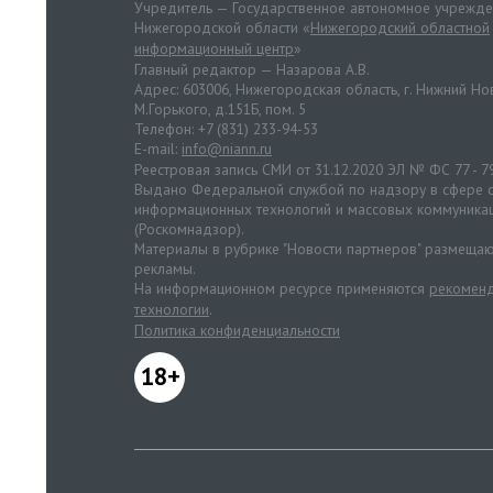
Учредитель — Государственное автономное учрежд
Нижегородской области «
Нижегородский областной
информационный центр
»
Главный редактор — Назарова А.В.
Адрес: 603006, Нижегородская область, г. Нижний Нов
М.Горького, д.151Б, пом. 5
Телефон: +7 (831) 233-94-53
E-mail:
info@niann.ru
Реестровая запись СМИ от 31.12.2020 ЭЛ № ФС 77 - 7
Выдано Федеральной службой по надзору в сфере с
информационных технологий и массовых коммуника
(Роскомнадзор).
Материалы в рубрике "Новости партнеров" размещаю
рекламы.
На информационном ресурсе применяются
рекоменд
технологии
.
Политика конфиденциальности
18+