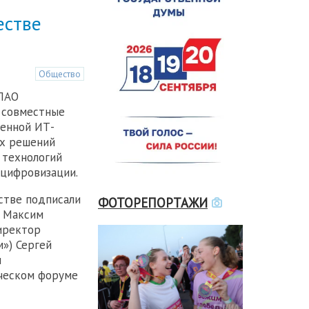
естве
Общество
(ПАО
 совместные
щенной ИТ-
ых решений
 технологий
цифровизации.
стве подписали
ФОТОРЕПОРТАЖИ
 Максим
иректор
») Сергей
м
ческом форуме