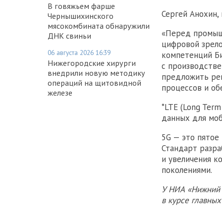
В говяжьем фарше
Сергей Анохин,
Чернышихинского
мясокомбината обнаружили
«Перед промыш
ДНК свиньи
цифровой зрело
06 августа 2026 16:39
компетенций Би
Нижегородские хирурги
с производстве
внедрили новую методику
предложить ре
операций на щитовидной
процессов и об
железе
*LTE (Long Ter
данных для моб
5G — это пятое 
Стандарт разра
и увеличения 
поколениями.
У НИА «Нижний 
в курсе главны