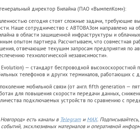
 генеральный директор Билайна (ПАО «ВымпелКом»):
ленностью сегодня стоят сложные задачи, требующие вы
сти. Наше сотрудничество с АВТОВАЗом направлено на 
лайна в области защищенной инфраструктуры и облачных
нным опытом партнера. Рассчитываем, что совместная ра
шения, отвечающие текущим запросам предприятия по а
еспечению технологической независимости».
m Evolution) — стандарт беспроводной высокоскоростной 
ильных телефонов и других терминалов, работающих с д
поколение мобильной связи (от англ. fifth generation — пя
ботан для повышения скорости передачи данных, снижен
количества подключаемых устройств по сравнению с пре
Новгород» есть каналы в
Telegram
и
MAX
. Подписывайтесь,
х событий, эксклюзивных материалов и оперативной информ