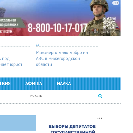
Минэнерго дало добро на
ь под
АЭС в Нижегородской
чает юрист
области
ТВИЯ
АФИША
НАУКА