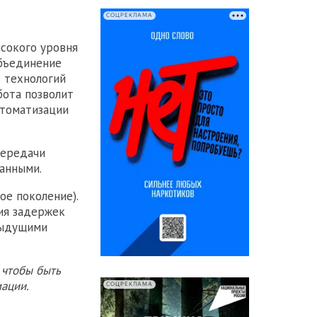
СОЦРЕКЛАМА
сокого уровня
объединение
 технологий
бота позволит
втоматизации
передачи
анными.
тое поколение).
ия задержек
дыдущими
 чтобы быть
ации.
СОЦРЕКЛАМА