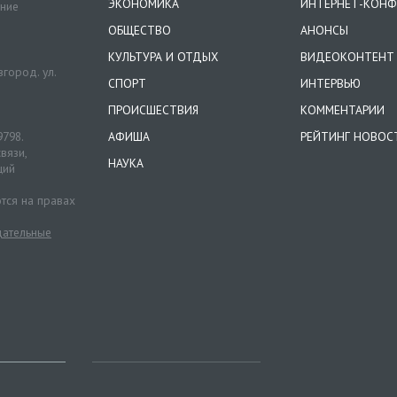
ЭКОНОМИКА
ИНТЕРНЕТ-КОНФ
ение
ОБЩЕСТВО
АНОНСЫ
КУЛЬТУРА И ОТДЫХ
ВИДЕОКОНТЕНТ
город. ул.
СПОРТ
ИНТЕРВЬЮ
ПРОИСШЕСТВИЯ
КОММЕНТАРИИ
9798.
АФИША
РЕЙТИНГ НОВОС
вязи,
НАУКА
ций
тся на правах
ательные