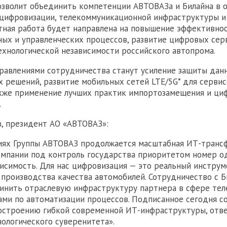
зволит объединить компетенции АВТОВАЗа и Билайна в 
цифровизации, телекоммуникационной инфраструктуры и
тная работа будет направлена на повышение эффективно
ых и управленческих процессов, развитие цифровых сер
ехнологической независимости российского автопрома.
авлениями сотрудничества станут усиление защиты дан
х решений, развитие мобильных сетей LTE/5G* для сервис
акже применение лучших практик импортозамещения и ци
.
, президент АО «АВТОВАЗ»:
иях Группы АВТОВАЗ продолжается масштабная ИТ-трансф
мпании под контроль государства приоритетом номер од
исимость. Для нас цифровизация — это реальный инстру
производства качества автомобилей. Сотрудничество с 
инить отраслевую инфраструктуру партнера в сфере те
ами по автоматизации процессов. Подписанное сегодня с
построению гибкой современной ИТ-инфраструктуры, от
ологического суверенитета».