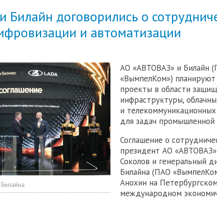
и Билайн договорились о сотруднич
цифровизации и автоматизации
АО «АВТОВАЗ» и Билайн 
«ВымпелКом») планируют
проекты в области защи
инфраструктуры, облачн
и телекоммуникационных
для задач промышленной 
Соглашение о сотрудниче
президент АО «АВТОВАЗ»
Соколов и генеральный д
Билайна (ПАО «ВымпелКом
Анохин на Петербургско
 Билайна
международном экономи