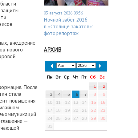
области
 защиты
03 августа 2026 09:56
сти
Ночной забег 2026
висов
в «Столице закатов»:
фоторепортаж
ных, внедрение
АРХИВ
ов нового
фровой
Пн
Вт
Ср
Чт
Пт
Сб
Вс
1
2
ормация. После
ин стала
3
4
5
6
7
8
9
мент повышения
10
11
12
13
14
15
16
Билайном
17
18
19
20
21
22
23
лекоммуникаций
24
25
26
27
28
29
30
оглашение —
31
вечающей