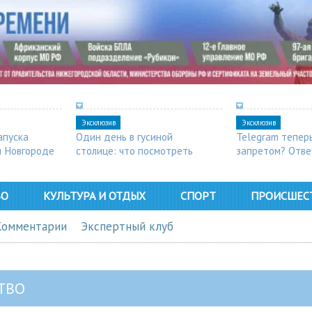
Эксклюзив
Эксклюзив
апуска
Один день в гусиной
Telegram тепер
м Новгороде
столице: что посмотреть
запретом? Отве
в Арзамасе
ВО
КУЛЬТУРА И ОТДЫХ
СПОРТ
ПРОИСШЕС
Комментарии
Экспертный клуб
ТВО