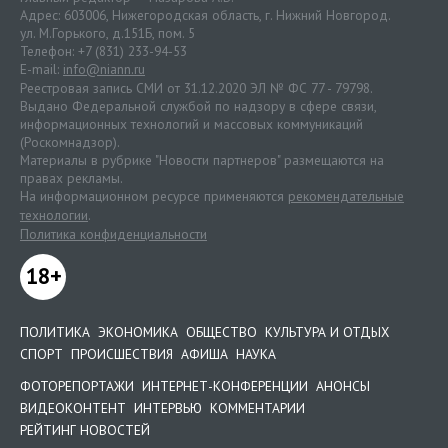
Адрес: 603006, Нижегородская область, г. Нижний Новгород.
ул. М.Горького, д.151Б, пом. 5
Телефон: +7 (831) 233-94-53
E-mail:
info@niann.ru
Реестровая запись СМИ от 31.12.2020 ЭЛ № ФС 77 - 79798.
Выдано Федеральной службой по надзору в сфере связи,
информационных технологий и массовых коммуникаций
(Роскомнадзор).
Материалы в рубрике "Новости партнеров" размещаются на
правах рекламы.
На информационном ресурсе применяются
рекомендательные
технологии
.
Политика конфиденциальности
18+
ПОЛИТИКА
ЭКОНОМИКА
ОБЩЕСТВО
КУЛЬТУРА И ОТДЫХ
СПОРТ
ПРОИСШЕСТВИЯ
АФИША
НАУКА
ФОТОРЕПОРТАЖИ
ИНТЕРНЕТ-КОНФЕРЕНЦИИ
АНОНСЫ
ВИДЕОКОНТЕНТ
ИНТЕРВЬЮ
КОММЕНТАРИИ
РЕЙТИНГ НОВОСТЕЙ