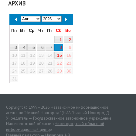
АРХИВ
Пн
Вт
Ср
Чт
Пт
Сб
Вс
1
2
3
4
5
6
7
8
9
10
11
12
13
14
15
16
17
18
19
20
21
22
23
24
25
26
27
28
29
30
31
Copyright © 1999—2026 Независимое информационное
агентство "Нижний Новгород" (НИА "Нижний Новгород")
Учредитель — Государственное автономное учреждение
Нижегородской области «
Нижегородский областной
информационный центр
»
Главный редактор — Назарова А.В.